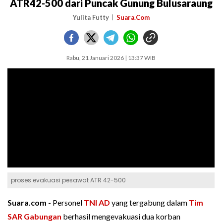
ATR42-500 dari Puncak Gunung Bulusaraung
Yulita Futty
Suara.Com
Rabu, 21 Januari 2026 | 13:37 WIB
proses evakuasi pesawat ATR 42-500
Suara.com -
Personel
TNI AD
yang tergabung dalam
Tim
SAR Gabungan
berhasil mengevakuasi dua korban