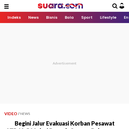
Indeks
News
Bisnis
Bola
Sport
Lifestyle
En
VIDEO
/
NEWS
Begini Jalur Evakuasi Korban Pesawat