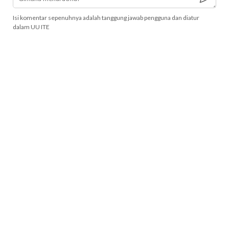
Isi komentar sepenuhnya adalah tanggung jawab pengguna dan diatur
dalam UU ITE