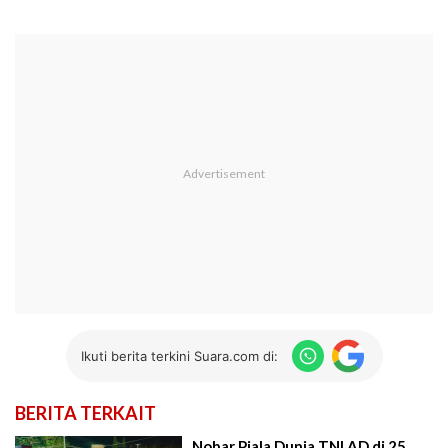
Ikuti berita terkini Suara.com di:
BERITA TERKAIT
Nobar Piala Dunia TNI AD di 25