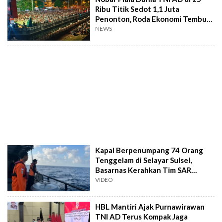
Ribu Titik Sedot 1,1 Juta
Penonton, Roda Ekonomi Tembus
Rp5 Triliun
NEWS
Kapal Berpenumpang 74 Orang
Tenggelam di Selayar Sulsel,
Basarnas Kerahkan Tim SAR
Gabungan
VIDEO
HBL Mantiri Ajak Purnawirawan
TNI AD Terus Kompak Jaga