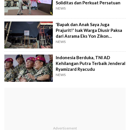
Soliditas dan Perkuat Persatuan
NEWS
'Bapak dan Anak Saya Juga
Prajurit!' Isak Warga Diusir Paksa
dari Asrama Eks Yon Zikon
Lenteng Agung
NEWS
Indonesia Berduka, TNI AD
Kehilangan Putra Terbaik Jenderal
Ryamizard Ryacudu
NEWS