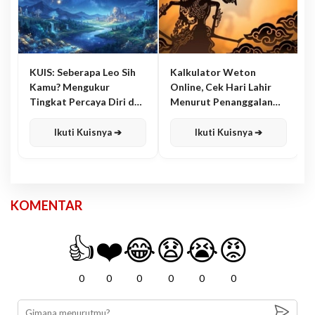
KUIS: Seberapa Leo Sih
Kalkulator Weton
Kamu? Mengukur
Online, Cek Hari Lahir
Tingkat Percaya Diri dan
Menurut Penanggalan
Karisma
Jawa
Ikuti Kuisnya ➔
Ikuti Kuisnya ➔
KOMENTAR
👍
❤️
😂
😧
😭
😡
0
0
0
0
0
0