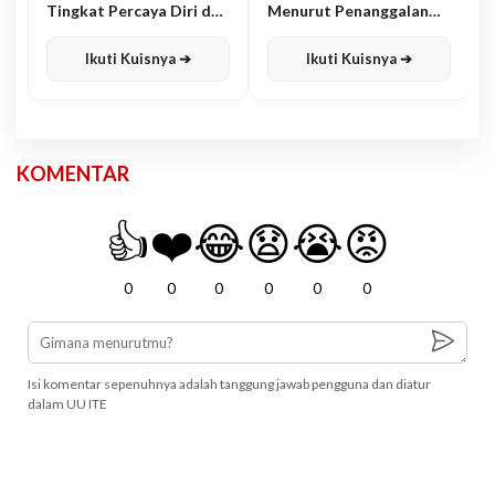
Tingkat Percaya Diri dan
Menurut Penanggalan
Karisma
Jawa
Ikuti Kuisnya ➔
Ikuti Kuisnya ➔
KOMENTAR
👍
❤️
😂
😧
😭
😡
0
0
0
0
0
0
Isi komentar sepenuhnya adalah tanggung jawab pengguna dan diatur
dalam UU ITE