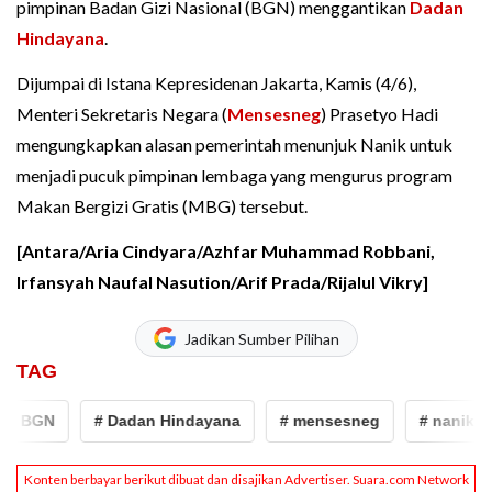
pimpinan Badan Gizi Nasional (BGN) menggantikan
Dadan
Hindayana
.
Dijumpai di Istana Kepresidenan Jakarta, Kamis (4/6),
Menteri Sekretaris Negara (
Mensesneg
) Prasetyo Hadi
mengungkapkan alasan pemerintah menunjuk Nanik untuk
menjadi pucuk pimpinan lembaga yang mengurus program
Makan Bergizi Gratis (MBG) tersebut.
[Antara/Aria Cindyara/Azhfar Muhammad Robbani,
Irfansyah Naufal Nasution/Arif Prada/Rijalul Vikry]
Jadikan Sumber Pilihan
TAG
a BGN
# Dadan Hindayana
# mensesneg
# nanik s d