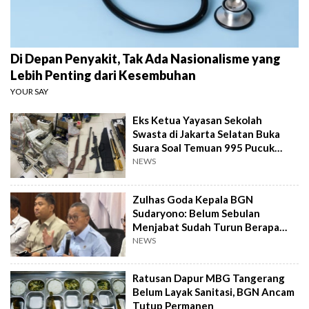
Di Depan Penyakit, Tak Ada Nasionalisme yang
Lebih Penting dari Kesembuhan
YOUR SAY
Eks Ketua Yayasan Sekolah
Swasta di Jakarta Selatan Buka
Suara Soal Temuan 995 Pucuk
Senjata Api
NEWS
Zulhas Goda Kepala BGN
Sudaryono: Belum Sebulan
Menjabat Sudah Turun Berapa
Kilo?
NEWS
Ratusan Dapur MBG Tangerang
Belum Layak Sanitasi, BGN Ancam
Tutup Permanen