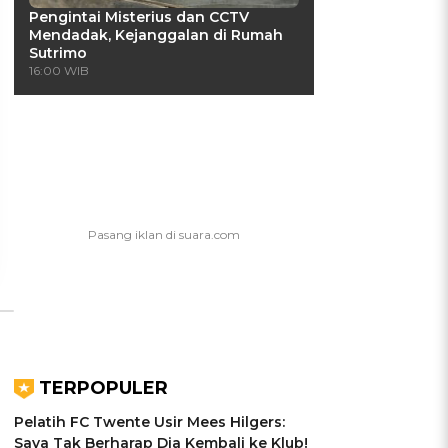
Pengintai Misterius dan CCTV
Mendadak, Kejanggalan di Rumah
Sutrimo
16:00 WIB
UIS: Sepatu Mana yang
KUIS: Seberapa Kenal
Cocok dengan
Kamu dengan Si Zodiak
Kepribadianmu?
Cancer?
Ikuti Kuisnya ➔
Ikuti Kuisnya ➔
TERPOPULER
Pelatih FC Twente Usir Mees Hilgers:
Saya Tak Berharap Dia Kembali ke Klub!