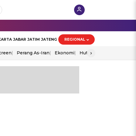
KARTA
JABAR
JATIM
JATENG
REGIONAL
›
creen
Perang As-Iran
Ekonomi
Hut Ri