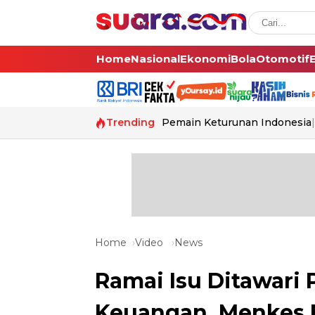
Home
Nasional
Ekonomi
Bola
Otomotif
Trending
Pemain Keturunan Indonesia
Home
Video
News
Ramai Isu Ditawari 
Keuangan, Menkes 