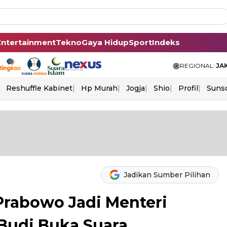
Entertainment
Tekno
Gaya Hidup
Sport
Indeks
REGIONAL:
JA
Reshuffle Kabinet
Hp Murah
Jogja
Shio
Profil
Suns
Jadikan Sumber Pilihan
Prabowo Jadi Menteri
Budi Buka Suara