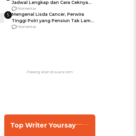
Jadwal Lengkap dan Cara Ceknya
agar Dana Tidak Hangus!
1 Komentar
Mengenal Lisda Cancer, Perwira
5
Tinggi Polri yang Pensiun Tak Lama
Usai Jadi Brigjen
1 Komentar
Top Writer Yoursay