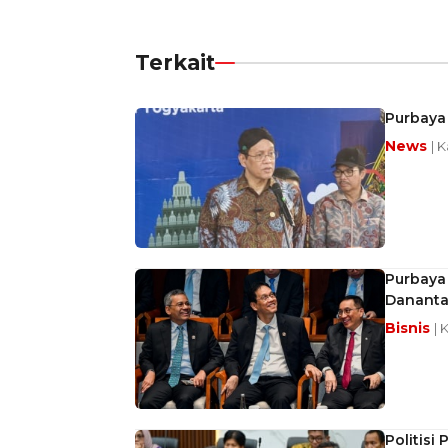
Terkait
Purbaya 
News
| K
Purbaya 
Dananta
Bisnis
| 
Politisi