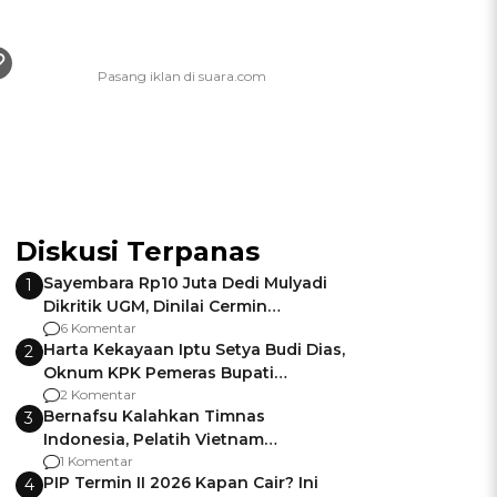
Diskusi Terpanas
Sayembara Rp10 Juta Dedi Mulyadi
1
Dikritik UGM, Dinilai Cermin
Gagalnya Negara Jamin Keamanan
6 Komentar
Harta Kekayaan Iptu Setya Budi Dias,
2
Oknum KPK Pemeras Bupati
Pemalang
2 Komentar
Bernafsu Kalahkan Timnas
3
Indonesia, Pelatih Vietnam
Berencana Pakai Jimat di Pakansari
1 Komentar
PIP Termin II 2026 Kapan Cair? Ini
4