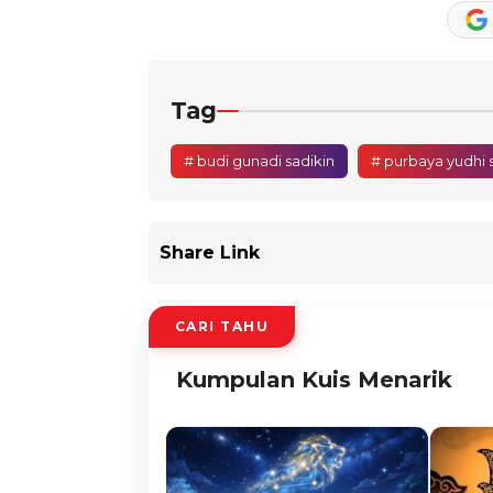
Tag
# budi gunadi sadikin
# purbaya yudhi
Share Link
CARI TAHU
Kumpulan Kuis Menarik