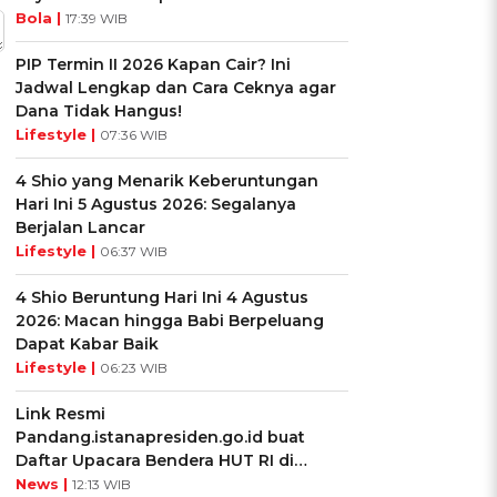
Bola |
17:39 WIB
PIP Termin II 2026 Kapan Cair? Ini
Jadwal Lengkap dan Cara Ceknya agar
Dana Tidak Hangus!
Lifestyle |
07:36 WIB
4 Shio yang Menarik Keberuntungan
Hari Ini 5 Agustus 2026: Segalanya
Berjalan Lancar
Lifestyle |
06:37 WIB
4 Shio Beruntung Hari Ini 4 Agustus
2026: Macan hingga Babi Berpeluang
Dapat Kabar Baik
Lifestyle |
06:23 WIB
Link Resmi
Pandang.istanapresiden.go.id buat
Daftar Upacara Bendera HUT RI di
Istana Negara
News |
12:13 WIB