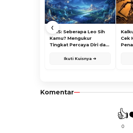
❮
KUIS: Seberapa Leo Sih
Kalk
Kamu? Mengukur
Cek 
Tingkat Percaya Diri dan
Pena
Karisma
Ikuti Kuisnya ➔
Komentar
👍
0