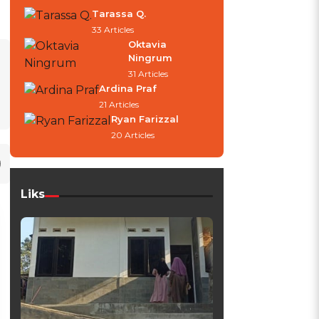
Tarassa Q.
33 Articles
Oktavia
Ningrum
31 Articles
Ardina Praf
21 Articles
Ryan Farizzal
20 Articles
Liks