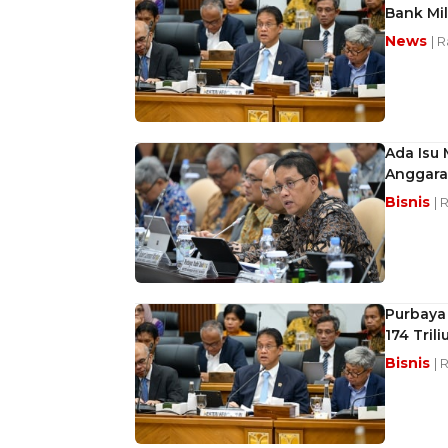
Bank Mil
News
| R
Ada Isu
Anggara
Bisnis
| 
Purbaya
174 Trili
Bisnis
| 