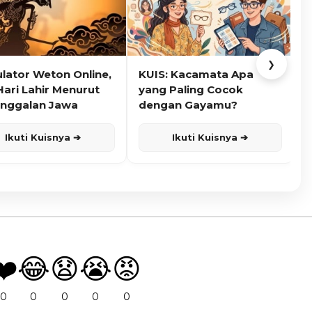
❯
ulator Weton Online,
KUIS: Kacamata Apa
K
Hari Lahir Menurut
yang Paling Cocok
nggalan Jawa
dengan Gayamu?
Ikuti Kuisnya ➔
Ikuti Kuisnya ➔
❤️
😂
😧
😭
😡
0
0
0
0
0