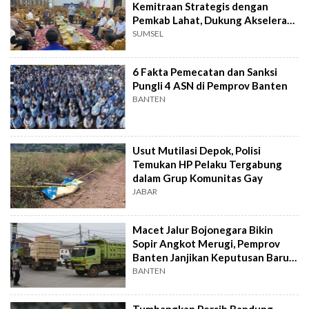
Kemitraan Strategis dengan
Pemkab Lahat, Dukung Akselerasi
Ekonomi Daerah
SUMSEL
6 Fakta Pemecatan dan Sanksi
Pungli 4 ASN di Pemprov Banten
BANTEN
Usut Mutilasi Depok, Polisi
Temukan HP Pelaku Tergabung
dalam Grup Komunitas Gay
JABAR
Macet Jalur Bojonegara Bikin
Sopir Angkot Merugi, Pemprov
Banten Janjikan Keputusan Baru 4
Hari Lagi
BANTEN
Tumbangkan Persib Bandung,