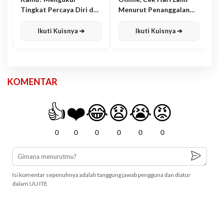
Tingkat Percaya Diri dan
Menurut Penanggalan
Karisma
Jawa
Ikuti Kuisnya ➔
Ikuti Kuisnya ➔
KOMENTAR
👍
❤️
😂
😧
😭
😡
0
0
0
0
0
0
Isi komentar sepenuhnya adalah tanggung jawab pengguna dan diatur
dalam UU ITE