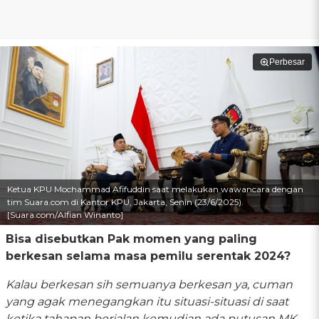
Perbesar
Ketua KPU Mochammad Afifuddin saat melakukan wawancara dengan
tim Suara.com di Kantor KPU, Jakarta, Senin (23/6/2025).
[Suara.com/Alfian Winanto]
Bisa disebutkan Pak momen yang paling
berkesan selama masa pemilu serentak 2024?
Kalau berkesan sih semuanya berkesan ya, cuman
yang agak menegangkan itu situasi-situasi di saat
ketika tahapan berjalan kemudian ada putusan MK