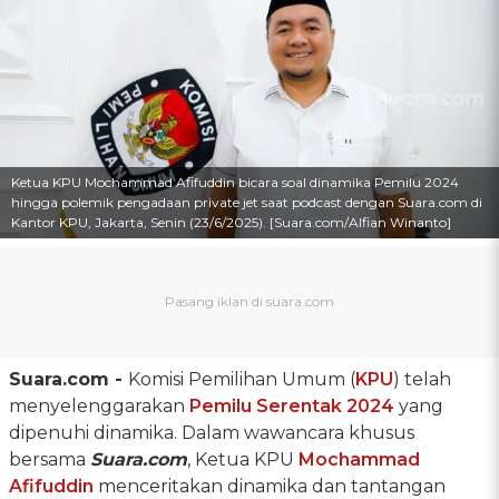
Ketua KPU Mochammad Afifuddin bicara soal dinamika Pemilu 2024
hingga polemik pengadaan private jet saat podcast dengan Suara.com di
Kantor KPU, Jakarta, Senin (23/6/2025). [Suara.com/Alfian Winanto]
Suara.com -
Komisi Pemilihan Umum (
KPU
) telah
menyelenggarakan
Pemilu Serentak 2024
yang
dipenuhi dinamika. Dalam wawancara khusus
bersama
Suara.com
, Ketua KPU
Mochammad
Afifuddin
menceritakan dinamika dan tantangan