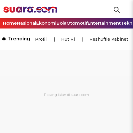
Home
Nasional
Ekonomi
Bola
Otomotif
Entertainment
Tekn
🔥 Trending
Profil
Hut Ri
Reshuffle Kabinet