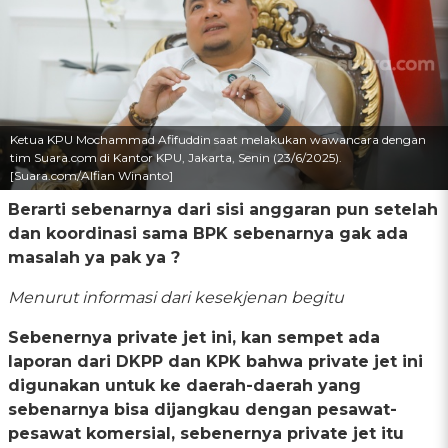
Ketua KPU Mochammad Afifuddin saat melakukan wawancara dengan
tim Suara.com di Kantor KPU, Jakarta, Senin (23/6/2025).
[Suara.com/Alfian Winanto]
Berarti sebenarnya dari sisi anggaran pun setelah
dan koordinasi sama BPK sebenarnya gak ada
masalah ya pak ya ?
Menurut informasi dari kesekjenan begitu
Sebenernya private jet ini, kan sempet ada
laporan dari DKPP dan KPK bahwa private jet ini
digunakan untuk ke daerah-daerah yang
sebenarnya bisa dijangkau dengan pesawat-
pesawat komersial, sebenernya private jet itu