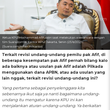
Ketua KPU Mochammad Afifuddin saat melakukan wawancara dengan
tim Suara.com di Kantor KPU, Jakarta, Senin (23/6/2025).
[Suara.com/Alfian Winanto]
Terkait revisi undang-undang pemilu pak Afif, di
beberapa kesempatan pak Afif pernah bilang kalo
ada baiknya atau usulan pak Afif adalah Pilkada
menggunakan dana APBN, atau ada usulan yang
lain nggak, terkait revisi undang-undang ini?
Yang pertama sebagai penyelenggara kita
sebenarnya ikut saja ya nanti bagaimana undang-
undang itu mengatur karena KPU ini kan
menjalankan aturan undang-undang. Ya berkaitan