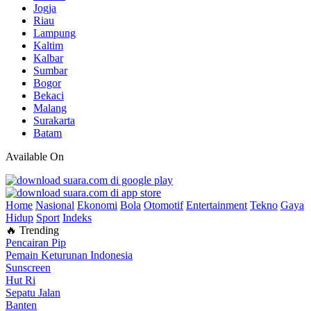
Jogja
Riau
Lampung
Kaltim
Kalbar
Sumbar
Bogor
Bekaci
Malang
Surakarta
Batam
Available On
Home
Nasional
Ekonomi
Bola
Otomotif
Entertainment
Tekno
Gaya
Hidup
Sport
Indeks
🔥 Trending
Pencairan Pip
Pemain Keturunan Indonesia
Sunscreen
Hut Ri
Sepatu Jalan
Banten