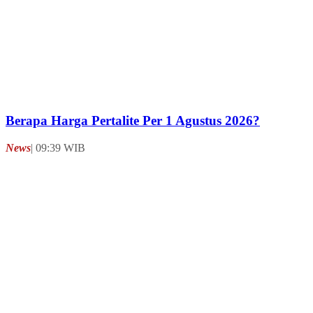
Bisnis
| 11:04 WIB
Bos Pertamina Akui Kenaikan Harga Pertamax
Picu Kelangkaan BBM Subsidi: Saya Minta Maaf!
Bisnis
| 08:41 WIB
Pertamina Tepat Belum Turunkan Harga Pertamax
Bisnis
| 22:04 WIB
Harga Pertamax Harusnya Rp13.700, Ekonom:
Ada Upaya Pertamina Pulihkan Margin
Bisnis
| 16:04 WIB