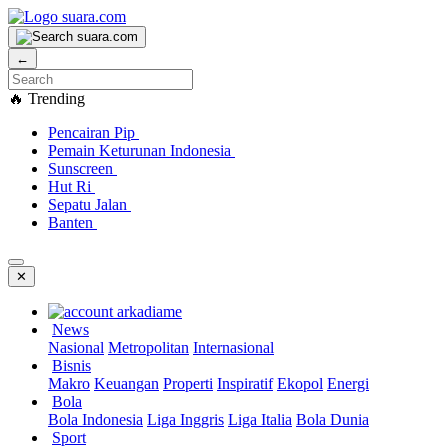
←
🔥 Trending
Pencairan Pip
Pemain Keturunan Indonesia
Sunscreen
Hut Ri
Sepatu Jalan
Banten
✕
News
Nasional
Metropolitan
Internasional
Bisnis
Makro
Keuangan
Properti
Inspiratif
Ekopol
Energi
Bola
Bola Indonesia
Liga Inggris
Liga Italia
Bola Dunia
Sport