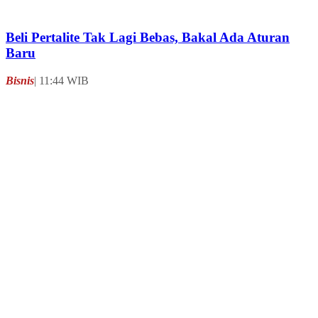
Kontak
Tentang Kami
Karir
Pedoman Media Siber
Kebijakan Privasi
Saran dan Kritik
Site Map
Dapatkan Aplikasi
Suara.com