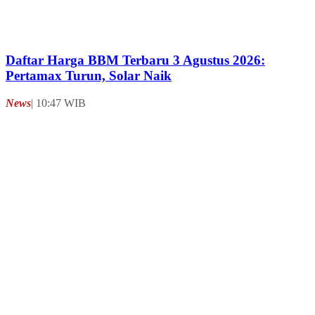
Daftar Harga BBM Pertamina Mulai 1 Agustus
2026
Bisnis
| 07:55 WIB
Soal Peluang Harga Pertamax Turun Agustus,
Wamen ESDM: Kita Ikuti Harga Pasar!
Bisnis
| 14:00 WIB
Beli Pertalite Tak Lagi Bebas, Bakal Ada Aturan
Baru
Bisnis
| 11:44 WIB
Usulan Sudah Sampai Pertamina, Harga BBM
Pertamax Segera Turun