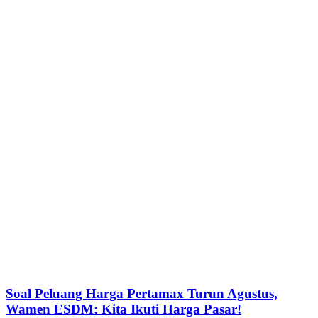
Pejabat Kemenhut Disebut Terima 12.500 Dolar
Singapura dari Suhardiman Amby
Riau
| 10:27 WIB
Purbaya: Siapapun Tak Ikuti Saya, Anggarannya
Akan Dipotong, Termasuk Polisi-TNI
Bisnis
| 10:25 WIB
Kuota Internet Adalah Hak Milik! MK Wajibkan
Operator Sediakan Opsi 'Anti-Hangus'
Tekno
| 10:22 WIB