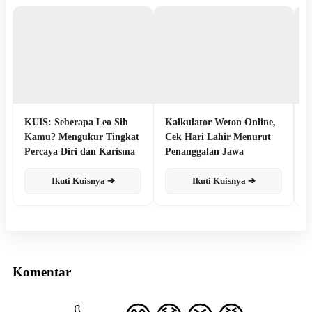
KUIS: Seberapa Leo Sih
Kalkulator Weton Online,
K
Kamu? Mengukur Tingkat
Cek Hari Lahir Menurut
P
Percaya Diri dan Karisma
Penanggalan Jawa
G
Ikuti Kuisnya ➔
Ikuti Kuisnya ➔
Komentar