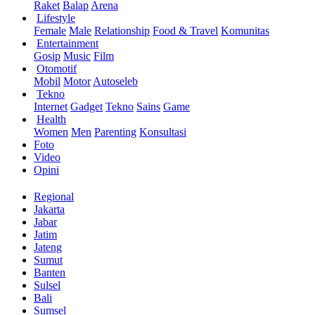
Raket
Balap
Arena
Lifestyle
Female
Male
Relationship
Food & Travel
Komunitas
Entertainment
Gosip
Music
Film
Otomotif
Mobil
Motor
Autoseleb
Tekno
Internet
Gadget
Tekno
Sains
Game
Health
Women
Men
Parenting
Konsultasi
Foto
Video
Opini
Regional
Jakarta
Jabar
Jatim
Jateng
Sumut
Banten
Sulsel
Bali
Sumsel