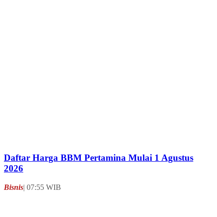
News
| 10:30 WIB
Fireflies of Winter: Antologi Romantis Tentang
Harapan yang Nyaris Padam
Your Say
| 10:30 WIB
Harga Beras Terus Naik, Cabai Rawit Merah
Sentuh Rp59.700 per Kg, Daya Beli Tertekan?
Bisnis
| 10:29 WIB
Hasil Pertemuan di Bandung, Kemenhut Perkuat
Strategi Diplomasi Kehutanan Indonesia
Jabar
| 10:28 WIB