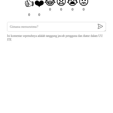
😂
😧
😭
😡
👍
❤️
0
0
0
0
0
0
Isi komentar sepenuhnya adalah tanggung jawab pengguna dan diatur dalam UU
ITE