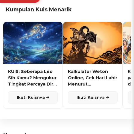
Kumpulan Kuis Menarik
KUIS: Seberapa Leo
Kalkulator Weton
KU
Sih Kamu? Mengukur
Online, Cek Hari Lahir
ya
Tingkat Percaya Diri
Menurut
de
dan Karisma
Penanggalan Jawa
Ikuti Kuisnya ➔
Ikuti Kuisnya ➔