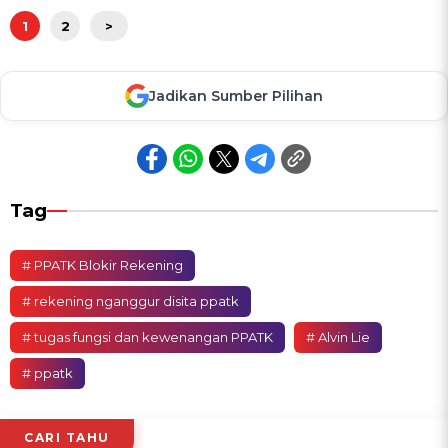
1
2
>
Jadikan Sumber Pilihan
Tag
# PPATK Blokir Rekening
# rekening nganggur disita ppatk
# tugas fungsi dan kewenangan PPATK
# Alvin Lie
# ppatk
CARI TAHU