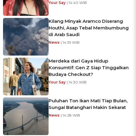
Your Say
| 14:40 WIB
Kilang Minyak Aramco Diserang
Houthi, Asap Tebal Membumbung
di Arab Saudi
News
| 14:35 WIB
Merdeka dari Gaya Hidup
Konsumtif: Gen Z Siap Tinggalkan
Budaya Checkout?
Your Say
| 14:30 WIB
Puluhan Ton Ikan Mati Tiap Bulan,
Sungai Batanghari Makin Sekarat
News
| 14:28 WIB