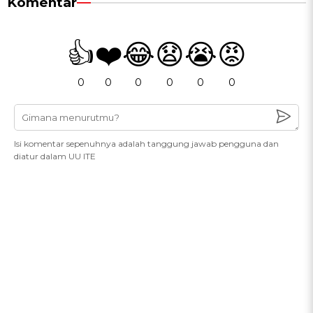
Komentar
👍
❤️
😂
😧
😭
😡
0
0
0
0
0
0
Isi komentar sepenuhnya adalah tanggung jawab pengguna dan
diatur dalam UU ITE