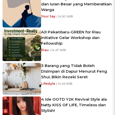
dan Iuran Besar yang Memberatkan
Warga
Your Say
| 14:50 WIB
AJI Pekanbaru-GREEN for Riau
Initiative Gelar Workshop dan
Fellowship
Riau
| 14:47 WIB
3 Barang yang Tidak Boleh
Disimpan di Dapur Menurut Feng
Shui, Bikin Rezeki Seret
Lifestyle
| 14:45 WIB
4 Ide OOTD Y2K Revival Style ala
Natty KISS OF LIFE, Timeless dan
Stylish!