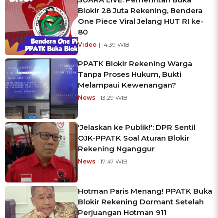
Blokir 28 Juta Rekening, Bendera
One Piece Viral Jelang HUT RI ke-
80
Video
| 14:39 WIB
PPATK Blokir Rekening Warga
Tanpa Proses Hukum, Bukti
Melampaui Kewenangan?
News
| 13:29 WIB
'Jelaskan ke Publik!': DPR Sentil
OJK-PPATK Soal Aturan Blokir
Rekening Nganggur
News
| 17:47 WIB
Hotman Paris Menang! PPATK Buka
Blokir Rekening Dormant Setelah
Perjuangan Hotman 911