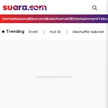
Home
Nasional
Ekonomi
Bola
Otomotif
Entertainment
Tekn
🔥 Trending
Profil
Hut Ri
Reshuffle Kabinet