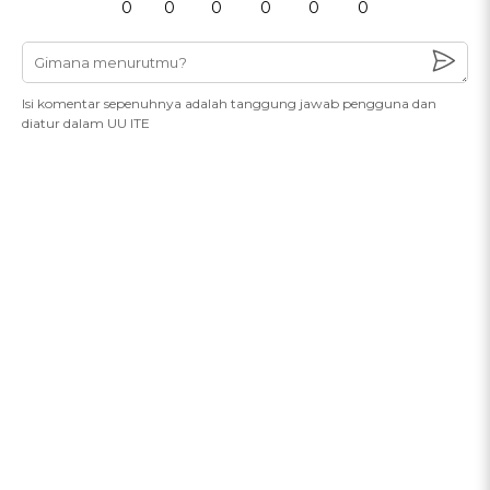
0
0
0
0
0
0
Isi komentar sepenuhnya adalah tanggung jawab pengguna dan
diatur dalam UU ITE