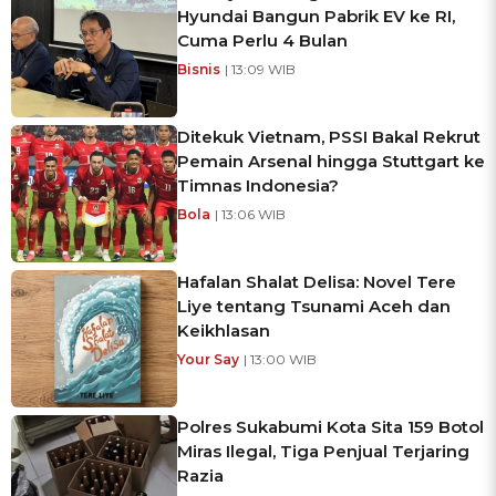
Hyundai Bangun Pabrik EV ke RI,
Cuma Perlu 4 Bulan
Bisnis
| 13:09 WIB
Ditekuk Vietnam, PSSI Bakal Rekrut
Pemain Arsenal hingga Stuttgart ke
Timnas Indonesia?
Bola
| 13:06 WIB
Hafalan Shalat Delisa: Novel Tere
Liye tentang Tsunami Aceh dan
Keikhlasan
Your Say
| 13:00 WIB
Polres Sukabumi Kota Sita 159 Botol
Miras Ilegal, Tiga Penjual Terjaring
Razia