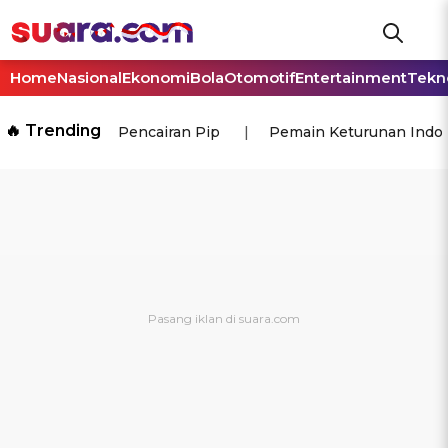
Home
Nasional
Ekonomi
Bola
Otomotif
Entertainment
Tekn
🔥 Trending
Pencairan Pip
Pemain Keturunan Indo