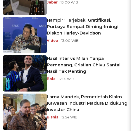
Jabar
| 13:00 WIB
Hampir 'Terjebak' Gratifikasi,
Purbaya Sempat Diming-Imingi
Diskon Harley-Davidson
Video
| 13:00 WIB
Hasil Inter vs Milan Tanpa
Pemenang, Cristian Chivu Santai:
Hasil Tak Penting
Bola
| 12:55 WIB
Lama Mandek, Pemerintah Klaim
Kawasan Industri Madura Didukung
Investor China
Bisnis
| 12:54 WIB