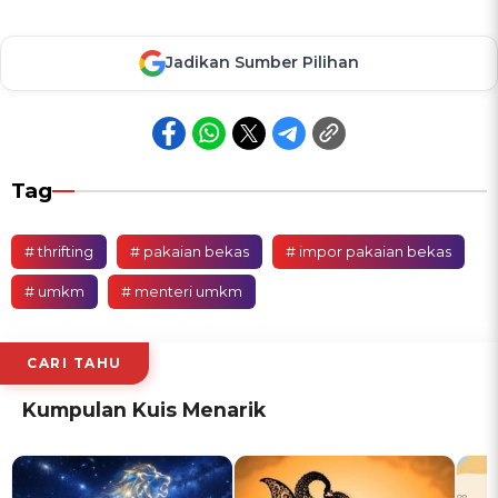
Jadikan Sumber Pilihan
Tag
# thrifting
# pakaian bekas
# impor pakaian bekas
# umkm
# menteri umkm
CARI TAHU
Kumpulan Kuis Menarik