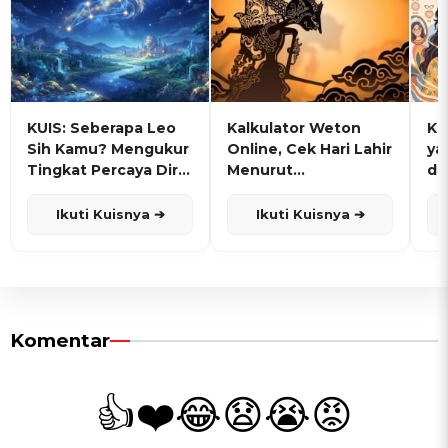
KUIS: Seberapa Leo
Kalkulator Weton
KU
Sih Kamu? Mengukur
Online, Cek Hari Lahir
ya
Tingkat Percaya Diri
Menurut
de
dan Karisma
Penanggalan Jawa
Ikuti Kuisnya ➔
Ikuti Kuisnya ➔
Komentar
👍
❤️
😂
😧
😭
😡