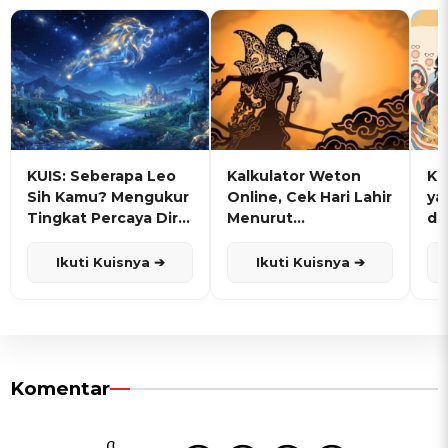
KUIS: Seberapa Leo
Kalkulator Weton
KU
Sih Kamu? Mengukur
Online, Cek Hari Lahir
ya
Tingkat Percaya Diri
Menurut
de
dan Karisma
Penanggalan Jawa
Ikuti Kuisnya ➔
Ikuti Kuisnya ➔
Komentar