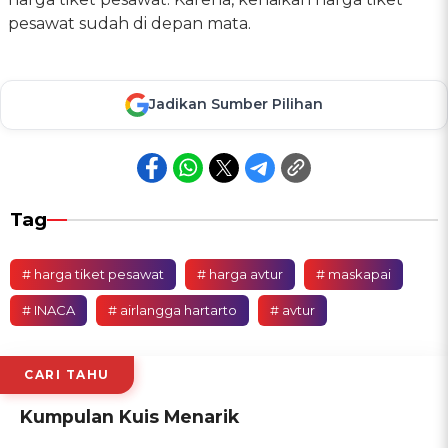
pesawat sudah di depan mata.
Jadikan Sumber Pilihan
Tag
# harga tiket pesawat
# harga avtur
# maskapai
# INACA
# airlangga hartarto
# avtur
CARI TAHU
Kumpulan Kuis Menarik