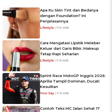
Apa Itu Skin Tint dan Bedanya
dengan Foundation? Ini
Penjelasannya
Lifestyle
| 11:19 WIB
Cara Mengatasi Lipstik Meleber
Keluar dari Garis Bibir, Makeup
Tetap Rapi Seharian
Lifestyle
| 11:15 WIB
Sprint Race MotoGP Inggris 2026:
Aprilia Tampil Dominan, Ducati
Kesulitan
Your Say
| 11:15 WIB
Contoh Teks MC Jalan Sehat 17