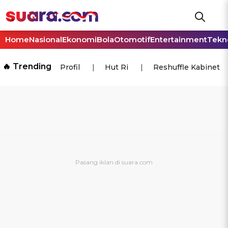
Home
Nasional
Ekonomi
Bola
Otomotif
Entertainment
Tekn
🔥 Trending
Profil
Hut Ri
Reshuffle Kabinet