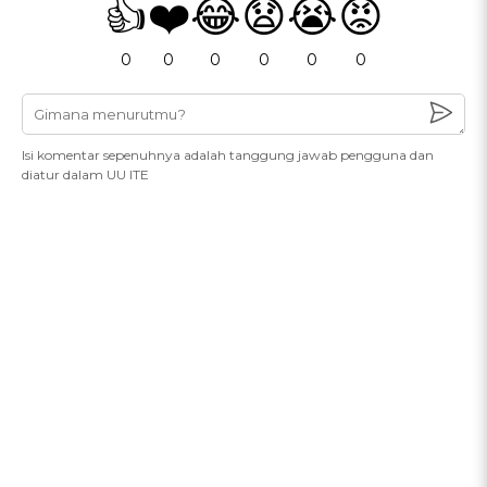
👍
❤️
😂
😧
😭
😡
0
0
0
0
0
0
Isi komentar sepenuhnya adalah tanggung jawab pengguna dan
diatur dalam UU ITE