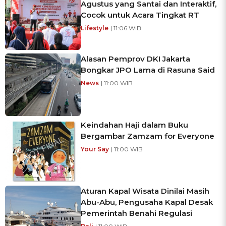
Agustus yang Santai dan Interaktif,
Cocok untuk Acara Tingkat RT
Lifestyle
| 11:06 WIB
Alasan Pemprov DKI Jakarta
Bongkar JPO Lama di Rasuna Said
News
| 11:00 WIB
Keindahan Haji dalam Buku
Bergambar Zamzam for Everyone
Your Say
| 11:00 WIB
Aturan Kapal Wisata Dinilai Masih
Abu-Abu, Pengusaha Kapal Desak
Pemerintah Benahi Regulasi