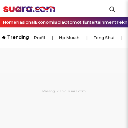
Home
Nasional
Ekonomi
Bola
Otomotif
Entertainment
Tekn
🔥 Trending
Profil
Hp Murah
Feng Shui