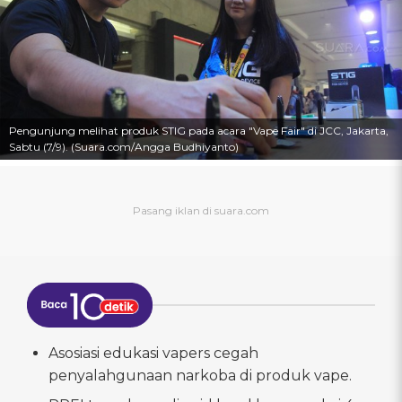
Pengunjung melihat produk STIG pada acara "Vape Fair" di JCC, Jakarta,
Sabtu (7/9). (Suara.com/Angga Budhiyanto)
Asosiasi edukasi vapers cegah
penyalahgunaan narkoba di produk vape.