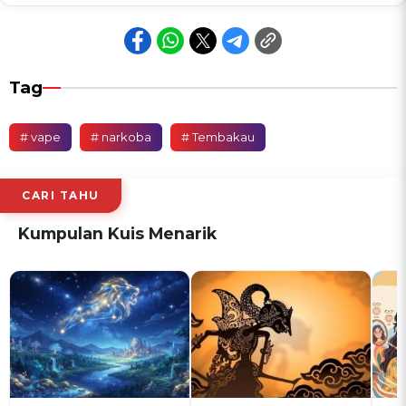
Tag
# vape
# narkoba
# Tembakau
CARI TAHU
Kumpulan Kuis Menarik