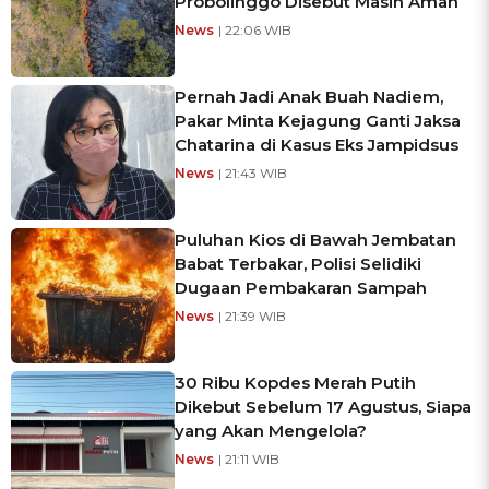
Probolinggo Disebut Masih Aman
News
| 22:06 WIB
Pernah Jadi Anak Buah Nadiem,
Pakar Minta Kejagung Ganti Jaksa
Chatarina di Kasus Eks Jampidsus
News
| 21:43 WIB
Puluhan Kios di Bawah Jembatan
Babat Terbakar, Polisi Selidiki
Dugaan Pembakaran Sampah
News
| 21:39 WIB
30 Ribu Kopdes Merah Putih
Dikebut Sebelum 17 Agustus, Siapa
yang Akan Mengelola?
News
| 21:11 WIB