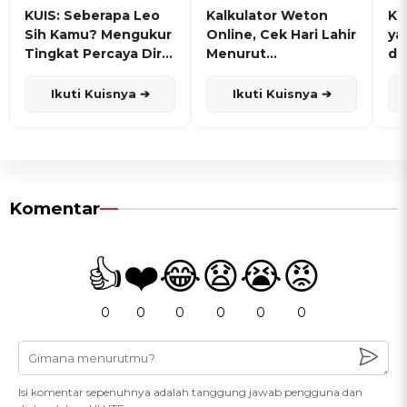
KUIS: Seberapa Leo
Kalkulator Weton
KU
Sih Kamu? Mengukur
Online, Cek Hari Lahir
ya
Tingkat Percaya Diri
Menurut
de
dan Karisma
Penanggalan Jawa
Ikuti Kuisnya ➔
Ikuti Kuisnya ➔
Komentar
👍
❤️
😂
😧
😭
😡
0
0
0
0
0
0
Isi komentar sepenuhnya adalah tanggung jawab pengguna dan