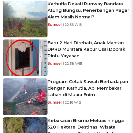
Karhutla Dekati Runway Bandara
Atung Bungsu, Penerbangan Pagar
Alam Masih Normal?
Sumsel
| 22:56 WIB
Baru 2 Hari Direhab, Anak Mantan
DPRD Muratara Kabur Usai Dobrak
Pintu Yayasan
Sumsel
| 22:38 WIB
Program Cetak Sawah Berhadapan
dengan Karhutla, Api Membakar
Lahan di Muara Enim
Sumsel
| 22:16 WIB
Kebakaran Bromo Meluas hingga
520 Hektare, Destinasi Wisata