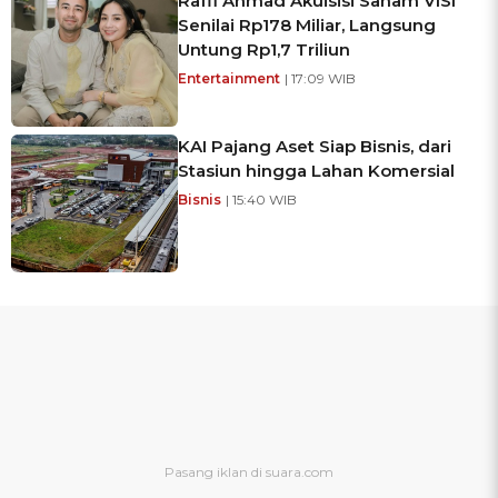
Raffi Ahmad Akuisisi Saham VISI
Senilai Rp178 Miliar, Langsung
Untung Rp1,7 Triliun
Entertainment
| 17:09 WIB
KAI Pajang Aset Siap Bisnis, dari
Stasiun hingga Lahan Komersial
Bisnis
| 15:40 WIB