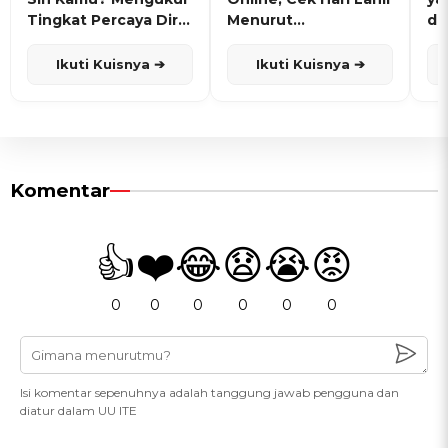
Tingkat Percaya Diri
Menurut
de
dan Karisma
Penanggalan Jawa
Ikuti Kuisnya ➔
Ikuti Kuisnya ➔
Komentar
👍
❤️
😂
😧
😭
😡
0
0
0
0
0
0
Isi komentar sepenuhnya adalah tanggung jawab pengguna dan
diatur dalam UU ITE