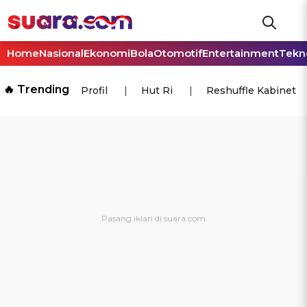
Home
Nasional
Ekonomi
Bola
Otomotif
Entertainment
Tekn
🔥 Trending
Profil
Hut Ri
Reshuffle Kabinet