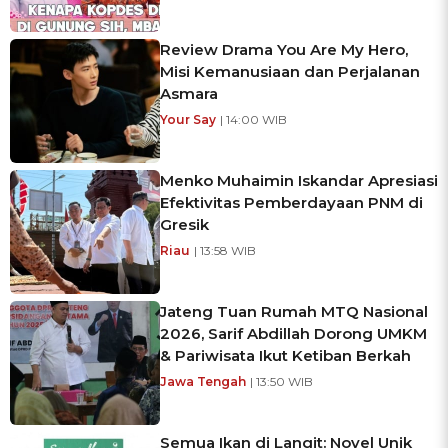
Review Drama You Are My Hero,
Misi Kemanusiaan dan Perjalanan
Asmara
Your Say
| 14:00 WIB
Menko Muhaimin Iskandar Apresiasi
Efektivitas Pemberdayaan PNM di
Gresik
Riau
| 13:58 WIB
Jateng Tuan Rumah MTQ Nasional
2026, Sarif Abdillah Dorong UMKM
& Pariwisata Ikut Ketiban Berkah
Jawa Tengah
| 13:50 WIB
Semua Ikan di Langit: Novel Unik