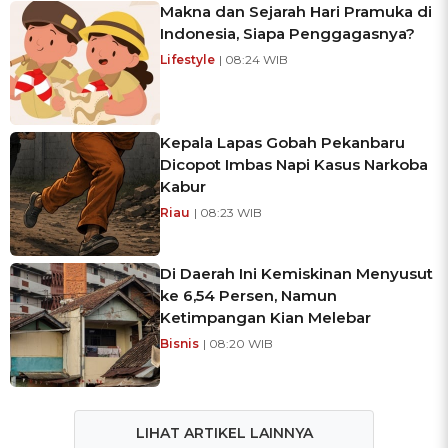
Makna dan Sejarah Hari Pramuka di
Indonesia, Siapa Penggagasnya?
Lifestyle
| 08:24 WIB
Kepala Lapas Gobah Pekanbaru
Dicopot Imbas Napi Kasus Narkoba
Kabur
Riau
| 08:23 WIB
Di Daerah Ini Kemiskinan Menyusut
ke 6,54 Persen, Namun
Ketimpangan Kian Melebar
Bisnis
| 08:20 WIB
LIHAT ARTIKEL LAINNYA