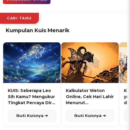
CARI TAHU
Kumpulan Kuis Menarik
KUIS: Seberapa Leo
Kalkulator Weton
KU
Sih Kamu? Mengukur
Online, Cek Hari Lahir
ya
Tingkat Percaya Diri
Menurut
de
dan Karisma
Penanggalan Jawa
Ikuti Kuisnya ➔
Ikuti Kuisnya ➔