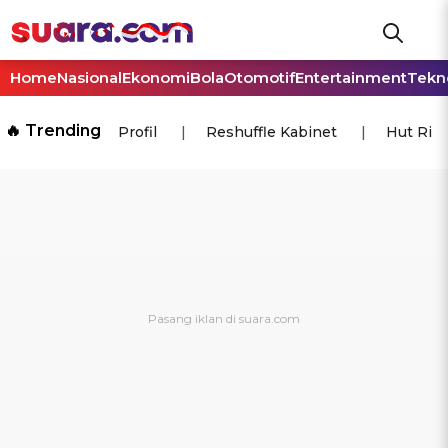
Home
Nasional
Ekonomi
Bola
Otomotif
Entertainment
Tekn
🔥 Trending
Profil
Reshuffle Kabinet
Hut Ri