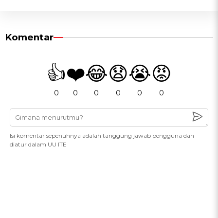
Komentar
👍
❤️
😂
😧
😭
😡
0
0
0
0
0
0
Isi komentar sepenuhnya adalah tanggung jawab pengguna dan
diatur dalam UU ITE