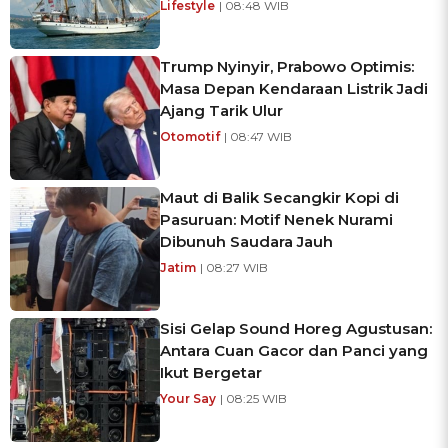
Lifestyle
| 08:48 WIB
Trump Nyinyir, Prabowo Optimis:
Masa Depan Kendaraan Listrik Jadi
Ajang Tarik Ulur
Otomotif
| 08:47 WIB
Maut di Balik Secangkir Kopi di
Pasuruan: Motif Nenek Nurami
Dibunuh Saudara Jauh
Jatim
| 08:27 WIB
Sisi Gelap Sound Horeg Agustusan:
Antara Cuan Gacor dan Panci yang
Ikut Bergetar
Your Say
| 08:25 WIB