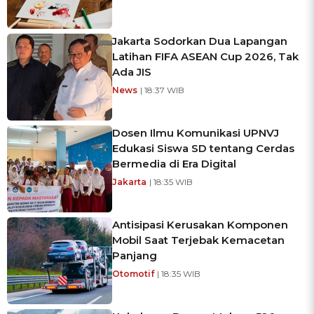
Jakarta Sodorkan Dua Lapangan
Latihan FIFA ASEAN Cup 2026, Tak
Ada JIS
News
| 18:37 WIB
Dosen Ilmu Komunikasi UPNVJ
Edukasi Siswa SD tentang Cerdas
Bermedia di Era Digital
Jakarta
| 18:35 WIB
Antisipasi Kerusakan Komponen
Mobil Saat Terjebak Kemacetan
Panjang
Otomotif
| 18:35 WIB