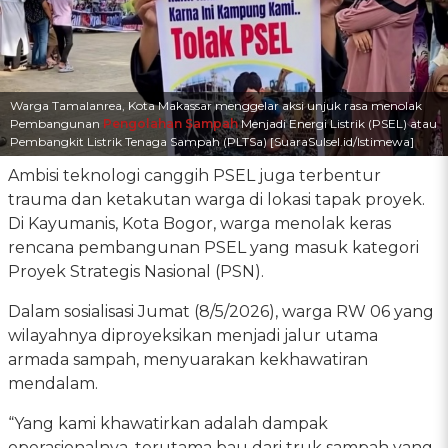
Warga Tamalanrea, Kota Makassar menggelar aksi unjuk rasa menolak
Pembangunan
Pengolahan Sampah
Menjadi Energi Listrik (PSEL) atau
Pembangkit Listrik Tenaga Sampah (PLTSa) [SuaraSulsel.id/Istimewa]
Ambisi teknologi canggih PSEL juga terbentur
trauma dan ketakutan warga di lokasi tapak proyek.
Di Kayumanis, Kota Bogor, warga menolak keras
rencana pembangunan PSEL yang masuk kategori
Proyek Strategis Nasional (PSN).
Dalam sosialisasi Jumat (8/5/2026), warga RW 06 yang
wilayahnya diproyeksikan menjadi jalur utama
armada sampah, menyuarakan kekhawatiran
mendalam.
“Yang kami khawatirkan adalah dampak
operasionalnya, terutama bau dari truk sampah yang