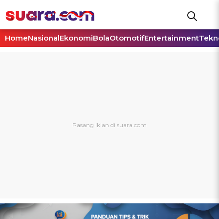
Home
Nasional
Ekonomi
Bola
Otomotif
Entertainment
Tekn