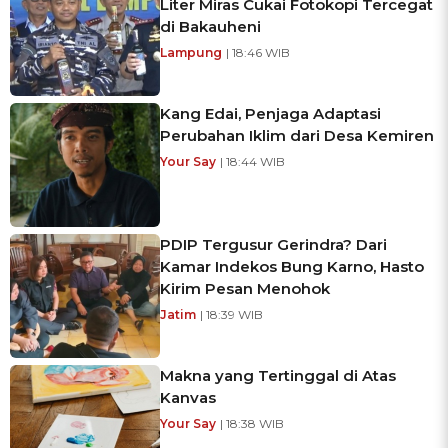
Liter Miras Cukai Fotokopi Tercegat
di Bakauheni
Lampung
| 18:46 WIB
Kang Edai, Penjaga Adaptasi
Perubahan Iklim dari Desa Kemiren
Your Say
| 18:44 WIB
PDIP Tergusur Gerindra? Dari
Kamar Indekos Bung Karno, Hasto
Kirim Pesan Menohok
Jatim
| 18:39 WIB
Makna yang Tertinggal di Atas
Kanvas
Your Say
| 18:38 WIB