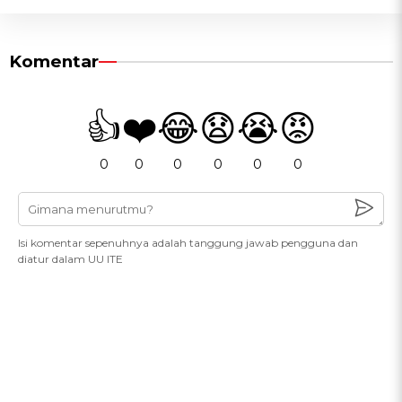
Komentar
👍
❤️
😂
😧
😭
😡
0
0
0
0
0
0
Isi komentar sepenuhnya adalah tanggung jawab pengguna dan
diatur dalam UU ITE