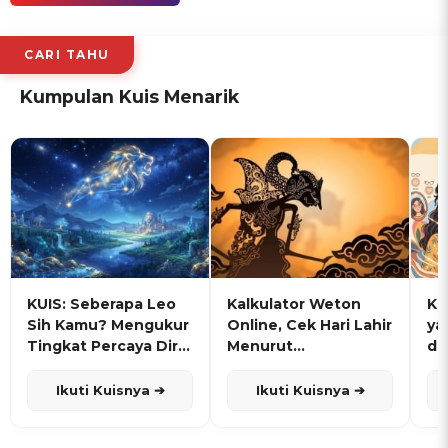
CARI TAHU
Kumpulan Kuis Menarik
KUIS: Seberapa Leo
Kalkulator Weton
KU
Sih Kamu? Mengukur
Online, Cek Hari Lahir
ya
Tingkat Percaya Diri
Menurut
de
dan Karisma
Penanggalan Jawa
Ikuti Kuisnya ➔
Ikuti Kuisnya ➔