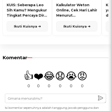
KUIS: Seberapa Leo
Kalkulator Weton
KU
Sih Kamu? Mengukur
Online, Cek Hari Lahir
ya
Tingkat Percaya Diri
Menurut
de
dan Karisma
Penanggalan Jawa
Ikuti Kuisnya ➔
Ikuti Kuisnya ➔
Komentar
👍
❤️
😂
😧
😭
😡
0
0
0
0
0
0
Isi komentar sepenuhnya adalah tanggung jawab pengguna dan