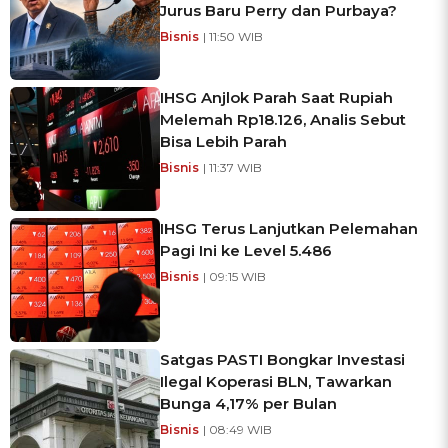
Jurus Baru Perry dan Purbaya?
Bisnis
| 11:50 WIB
IHSG Anjlok Parah Saat Rupiah
Melemah Rp18.126, Analis Sebut
Bisa Lebih Parah
Bisnis
| 11:37 WIB
IHSG Terus Lanjutkan Pelemahan
Pagi Ini ke Level 5.486
Bisnis
| 09:15 WIB
Satgas PASTI Bongkar Investasi
Ilegal Koperasi BLN, Tawarkan
Bunga 4,17% per Bulan
Bisnis
| 08:49 WIB