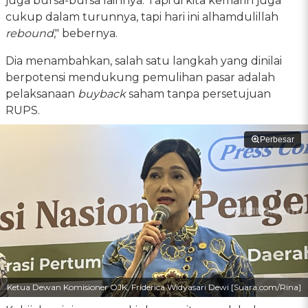
juga bursa-bursa lainnya. Tapi di kita kemarin juga
cukup dalam turunnya, tapi hari ini alhamdulillah
rebound
," bebernya.
Dia menambahkan, salah satu langkah yang dinilai
berpotensi mendukung pemulihan pasar adalah
pelaksanaan
buyback
saham tanpa persetujuan
RUPS.
Perbesar
Ketua Dewan Komisioner OJK, Friderica Widyasari Dewi [Suara.com/Rina]