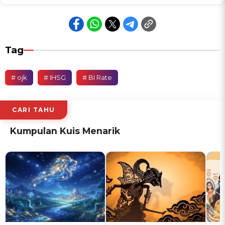
Tag
# ojk
# IHSG
# BI Rate
CARI TAHU
Kumpulan Kuis Menarik