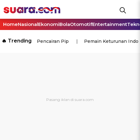
Home
Nasional
Ekonomi
Bola
Otomotif
Entertainment
Tekn
🔥 Trending
Pencairan Pip
Pemain Keturunan Indo