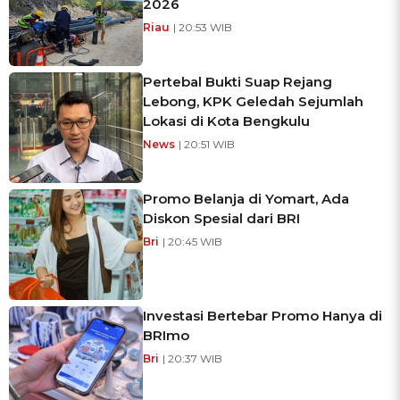
2026
Riau
| 20:53 WIB
Pertebal Bukti Suap Rejang
Lebong, KPK Geledah Sejumlah
Lokasi di Kota Bengkulu
News
| 20:51 WIB
Promo Belanja di Yomart, Ada
Diskon Spesial dari BRI
Bri
| 20:45 WIB
Investasi Bertebar Promo Hanya di
BRImo
Bri
| 20:37 WIB