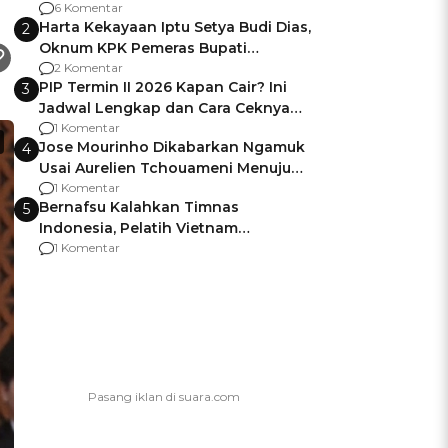
Gagalnya Negara Jamin Keamanan
6 Komentar
Harta Kekayaan Iptu Setya Budi Dias,
2
Oknum KPK Pemeras Bupati
Pemalang
2 Komentar
PIP Termin II 2026 Kapan Cair? Ini
3
Jadwal Lengkap dan Cara Ceknya
agar Dana Tidak Hangus!
1 Komentar
Jose Mourinho Dikabarkan Ngamuk
4
Usai Aurelien Tchouameni Menuju
Manchester United
1 Komentar
Bernafsu Kalahkan Timnas
5
Indonesia, Pelatih Vietnam
Berencana Pakai Jimat di Pakansari
1 Komentar