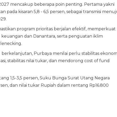
027 mencakup beberapa poin penting. Pertama yakni
n pada kisaran 5,8 - 6,5 persen, sebagai transmisi menuj
29.
stikan program prioritas berjalan efektif, memperkuat
tor keuangan dan Danantara, serta penguatan iklim
tlenecking.
kelanjutan, Purbaya menilai perlu stabilitas ekonom
i, stabilitas nilai tukar, dan mendorong cost of fund
entang 1,5-3,5 persen, Suku Bunga Surat Utang Negara
rsen, dan nilai tukar Rupiah dalam rentang Rp16.800