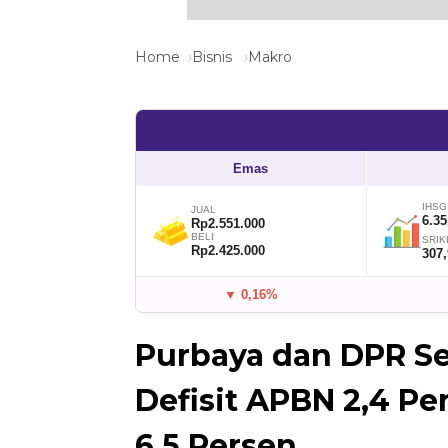
Home
Bisnis
Makro
Emas
IHSG
JUAL
6.35
Rp2.551.000
BELI
SRIK
Rp2.425.000
307
▼ 0,16%
Purbaya dan DPR S
Defisit APBN 2,4 P
6,5 Persen