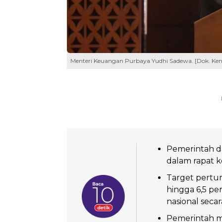
Menteri Keuangan Purbaya Yudhi Sadewa. [Dok. Ke
Pemerintah 
dalam rapat ke
Target pertu
hingga 6,5 p
nasional seca
Pemerintah m