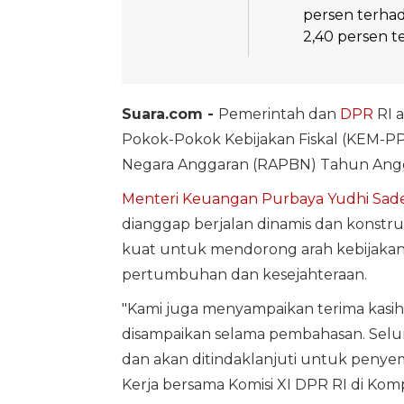
persen terhad
2,40 persen 
Suara.com -
Pemerintah dan
DPR
RI 
Pokok-Pokok Kebijakan Fiskal (KEM-
Negara Anggaran (RAPBN) Tahun Angg
Menteri Keuangan
Purbaya Yudhi Sad
dianggap berjalan dinamis dan konstr
kuat untuk mendorong arah kebijakan f
pertumbuhan dan kesejahteraan.
"Kami juga menyampaikan terima kasih
disampaikan selama pembahasan. Selur
dan akan ditindaklanjuti untuk peny
Kerja bersama Komisi XI DPR RI di Komp