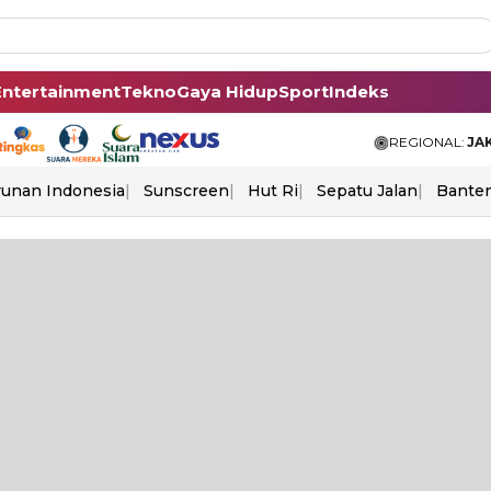
Entertainment
Tekno
Gaya Hidup
Sport
Indeks
REGIONAL:
JA
unan Indonesia
Sunscreen
Hut Ri
Sepatu Jalan
Bante