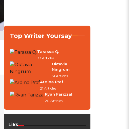
Top Writer Yoursay
Tarassa Q.
33 Articles
Oktavia
Ningrum
31 Articles
Ardina Praf
21 Articles
Ryan Farizzal
20 Articles
Liks