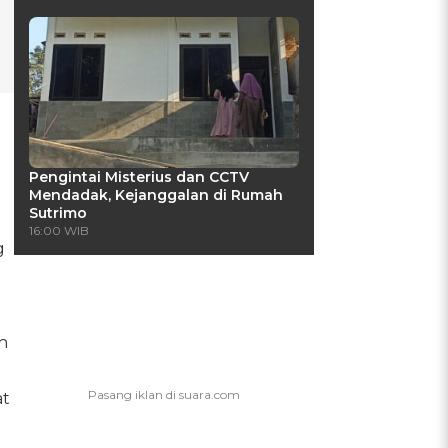
Pengintai Misterius dan CCTV
Mendadak, Kejanggalan di Rumah
Sutrimo
16:00 WIB
g
h
at