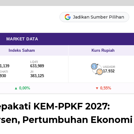
Jadikan Sumber Pilihan
MARKET DATA
Indeks Saham
Kurs Rupiah
LQ45
1,139
633,989
USD/IDR
17.932
EHATI
JII
,930
383,125
▲ 0,00%
▼ 0,55%
epakati KEM-PPKF 2027:
ersen, Pertumbuhan Ekonomi