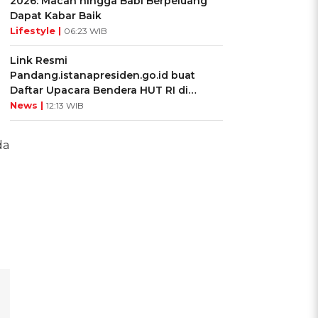
2026: Macan hingga Babi Berpeluang
Dapat Kabar Baik
Lifestyle |
06:23 WIB
Link Resmi
Pandang.istanapresiden.go.id buat
Daftar Upacara Bendera HUT RI di
Istana Negara
News |
12:13 WIB
da