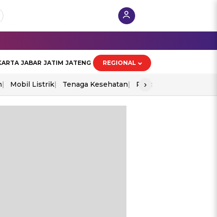
KARTA
JABAR
JATIM
JATENG
REGIONAL
›
n
Mobil Listrik
Tenaga Kesehatan
Piala Aff 2026
Ekono