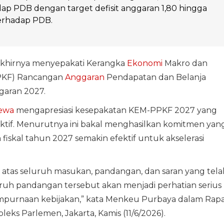
ap PDB dengan target defisit anggaran 1,80 hingga
terhadap PDB.
akhirnya menyepakati Kerangka
Ekonomi
Makro dan
PPKF) Rancangan
Anggaran
Pendapatan dan Belanja
aran 2027.
ewa
mengapresiasi kesepakatan KEM-PPKF 2027 yang
uktif. Menurutnya ini bakal menghasilkan komitmen yan
iskal tahun 2027 semakin efektif untuk akselerasi
 atas seluruh masukan, pandangan, dan saran yang tela
uh pandangan tersebut akan menjadi perhatian serius
empurnaan kebijakan,” kata Menkeu Purbaya dalam Rap
leks Parlemen, Jakarta, Kamis (11/6/2026).