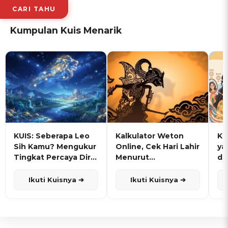
CARI TAHU
Kumpulan Kuis Menarik
KUIS: Seberapa Leo
Kalkulator Weton
KU
Sih Kamu? Mengukur
Online, Cek Hari Lahir
ya
Tingkat Percaya Diri
Menurut
de
dan Karisma
Penanggalan Jawa
Ikuti Kuisnya ➔
Ikuti Kuisnya ➔