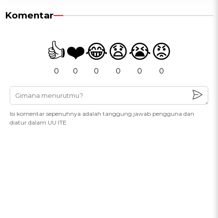
Komentar
👍
❤️
😂
😧
😭
😡
0
0
0
0
0
0
Isi komentar sepenuhnya adalah tanggung jawab pengguna dan
diatur dalam UU ITE