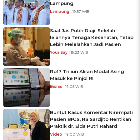
Lampung
Lampung
| 19:57 WIB
Saat Jas Putih Diuji: Selelah-
lelahnya Tenaga Kesehatan, Tetap
Lebih Melelahkan Jadi Pasien
Your Say
| 19:23 WIB
Rp17 Triliun Aliran Modal Asing
Masuk ke Pinjol RI
Bisnis
| 19:05 WIB
Buntut Kasus Komentar Nirempati
Pasien BPJS, RS Sardjito Hentikan
Praktik dr. Elda Putri Rahard
Video
| 19:00 WIB