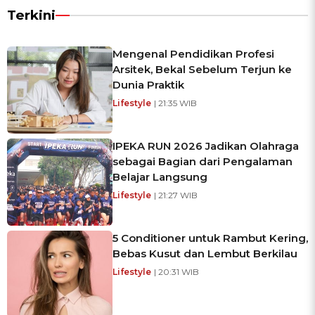
Terkini
Mengenal Pendidikan Profesi
Arsitek, Bekal Sebelum Terjun ke
Dunia Praktik
Lifestyle
| 21:35 WIB
IPEKA RUN 2026 Jadikan Olahraga
sebagai Bagian dari Pengalaman
Belajar Langsung
Lifestyle
| 21:27 WIB
5 Conditioner untuk Rambut Kering,
Bebas Kusut dan Lembut Berkilau
Lifestyle
| 20:31 WIB