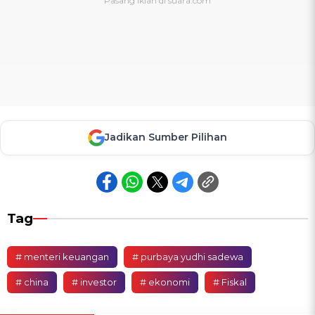
Jadikan Sumber Pilihan
Tag
# menteri keuangan
# purbaya yudhi sadewa
# china
# investor
# ekonomi
# Fiskal