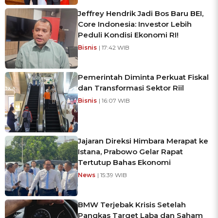
Jeffrey Hendrik Jadi Bos Baru BEI,
Core Indonesia: Investor Lebih
Peduli Kondisi Ekonomi RI!
Bisnis
| 17:42 WIB
Pemerintah Diminta Perkuat Fiskal
dan Transformasi Sektor Riil
Bisnis
| 16:07 WIB
Jajaran Direksi Himbara Merapat ke
Istana, Prabowo Gelar Rapat
Tertutup Bahas Ekonomi
News
| 15:39 WIB
BMW Terjebak Krisis Setelah
Pangkas Target Laba dan Saham