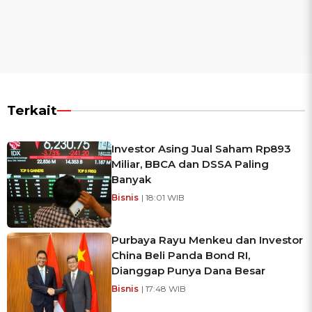
Terkait
Investor Asing Jual Saham Rp893
Miliar, BBCA dan DSSA Paling
Banyak
Bisnis
| 18:01 WIB
Purbaya Rayu Menkeu dan Investor
China Beli Panda Bond RI,
Dianggap Punya Dana Besar
Bisnis
| 17:48 WIB