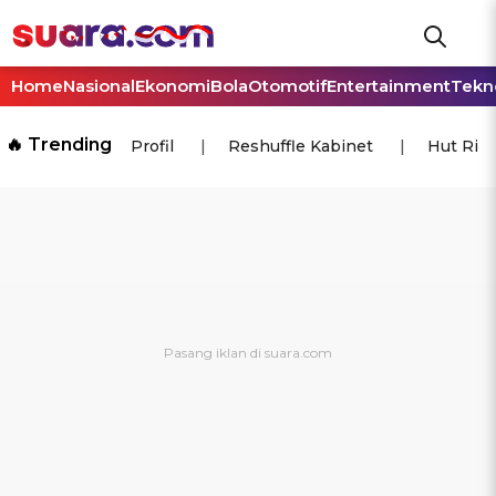
Home
Nasional
Ekonomi
Bola
Otomotif
Entertainment
Tekn
🔥 Trending
Profil
Reshuffle Kabinet
Hut Ri