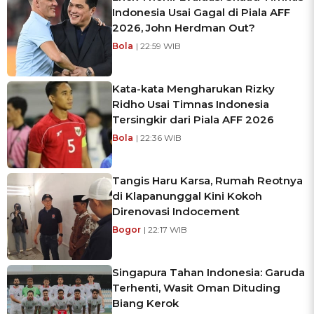
Indonesia Usai Gagal di Piala AFF
2026, John Herdman Out?
Bola
| 22:59 WIB
Kata-kata Mengharukan Rizky
Ridho Usai Timnas Indonesia
Tersingkir dari Piala AFF 2026
Bola
| 22:36 WIB
Tangis Haru Karsa, Rumah Reotnya
di Klapanunggal Kini Kokoh
Direnovasi Indocement
Bogor
| 22:17 WIB
Singapura Tahan Indonesia: Garuda
Terhenti, Wasit Oman Dituding
Biang Kerok