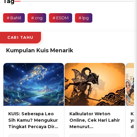
Tag
# Bahlil
# cng
# ESDM
# lpg
CARI TAHU
Kumpulan Kuis Menarik
KUIS: Seberapa Leo
Kalkulator Weton
KU
Sih Kamu? Mengukur
Online, Cek Hari Lahir
ya
Tingkat Percaya Diri
Menurut
de
dan Karisma
Penanggalan Jawa