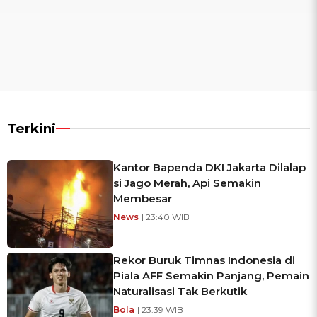
Terkini
Kantor Bapenda DKI Jakarta Dilalap
si Jago Merah, Api Semakin
Membesar
News
| 23:40 WIB
Rekor Buruk Timnas Indonesia di
Piala AFF Semakin Panjang, Pemain
Naturalisasi Tak Berkutik
Bola
| 23:39 WIB