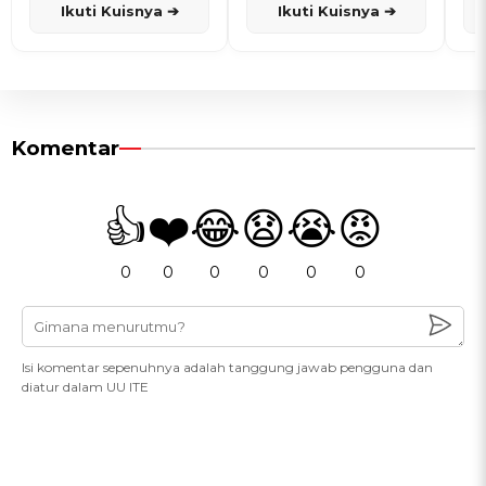
Ikuti Kuisnya ➔
Ikuti Kuisnya ➔
Komentar
👍
❤️
😂
😧
😭
😡
0
0
0
0
0
0
Isi komentar sepenuhnya adalah tanggung jawab pengguna dan
diatur dalam UU ITE