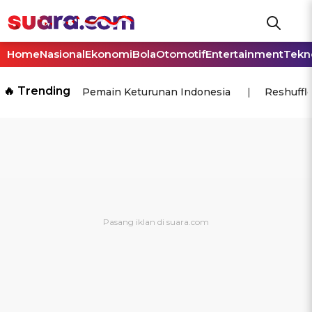
Home
Nasional
Ekonomi
Bola
Otomotif
Entertainment
Tekn
🔥 Trending
Pemain Keturunan Indonesia
Reshuffl