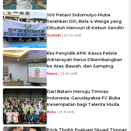
100 Petani Sidomulyo Muba
Serahkan Diri, Bela 4 Warga yang
Dituduh Mencuri di Kebun Sendiri
Sumsel
| 23:34 WIB
Eks Penyidik KPK: Kasus Febrie
Adriansyah Harus Dikembangkan
ke Atas, Bawah, dan Samping
News
| 23:29 WIB
Dari Batam Menuju Timnas
Indonesia, Garudayaksa FC Buka
Kesempatan bagi Talenta Muda
Bola
| 23:15 WIB
Erick Thohir Evaluasi Skuad Timnas