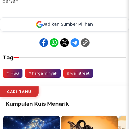
persen.
Jadikan Sumber Pilihan
Tag
# IHSG
# harga minyak
# wall street
CARI TAHU
Kumpulan Kuis Menarik