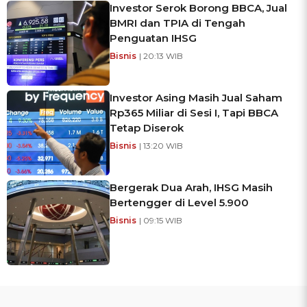
Investor Serok Borong BBCA, Jual
BMRI dan TPIA di Tengah
Penguatan IHSG
Bisnis
| 20:13 WIB
Investor Asing Masih Jual Saham
Rp365 Miliar di Sesi I, Tapi BBCA
Tetap Diserok
Bisnis
| 13:20 WIB
Bergerak Dua Arah, IHSG Masih
Bertengger di Level 5.900
Bisnis
| 09:15 WIB