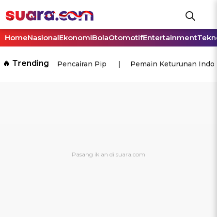
Home
Nasional
Ekonomi
Bola
Otomotif
Entertainment
Tekn
🔥 Trending
Pencairan Pip
Pemain Keturunan Indo