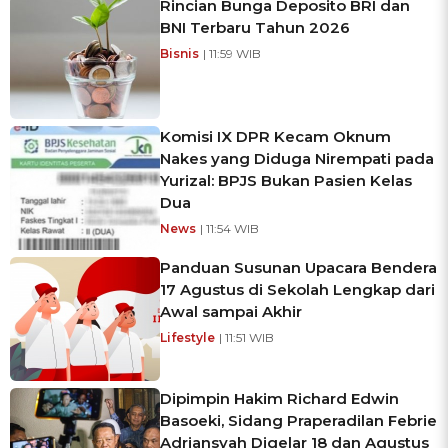
Rincian Bunga Deposito BRI dan
BNI Terbaru Tahun 2026
Bisnis
| 11:59 WIB
Komisi IX DPR Kecam Oknum
Nakes yang Diduga Nirempati pada
Yurizal: BPJS Bukan Pasien Kelas
Dua
News
| 11:54 WIB
Panduan Susunan Upacara Bendera
17 Agustus di Sekolah Lengkap dari
Awal sampai Akhir
Lifestyle
| 11:51 WIB
Dipimpin Hakim Richard Edwin
Basoeki, Sidang Praperadilan Febrie
Adriansyah Digelar 18 dan Agustus