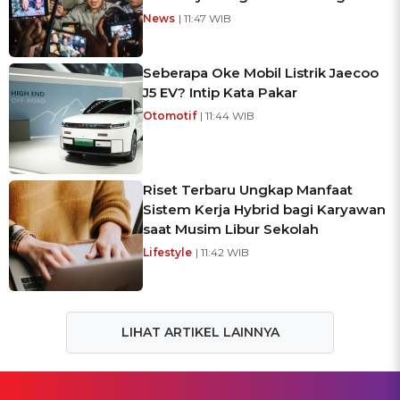
News
| 11:47 WIB
Seberapa Oke Mobil Listrik Jaecoo
J5 EV? Intip Kata Pakar
Otomotif
| 11:44 WIB
Riset Terbaru Ungkap Manfaat
Sistem Kerja Hybrid bagi Karyawan
saat Musim Libur Sekolah
Lifestyle
| 11:42 WIB
LIHAT ARTIKEL LAINNYA