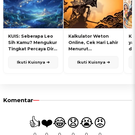
KUIS: Seberapa Leo
Kalkulator Weton
KU
Sih Kamu? Mengukur
Online, Cek Hari Lahir
ya
Tingkat Percaya Diri
Menurut
de
dan Karisma
Penanggalan Jawa
Ikuti Kuisnya ➔
Ikuti Kuisnya ➔
Komentar
👍
❤️
😂
😧
😭
😡
0
0
0
0
0
0