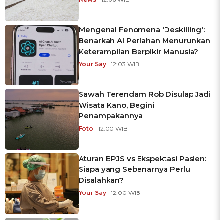
Mengenal Fenomena 'Deskilling':
Benarkah AI Perlahan Menurunkan
Keterampilan Berpikir Manusia?
Your Say
| 12:03 WIB
Sawah Terendam Rob Disulap Jadi
Wisata Kano, Begini
Penampakannya
Foto
| 12:00 WIB
Aturan BPJS vs Ekspektasi Pasien:
Siapa yang Sebenarnya Perlu
Disalahkan?
Your Say
| 12:00 WIB