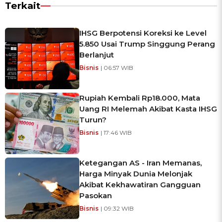
Terkait
IHSG Berpotensi Koreksi ke Level
5.850 Usai Trump Singgung Perang
Berlanjut
Bisnis
| 06:57 WIB
Rupiah Kembali Rp18.000, Mata
Uang RI Melemah Akibat Kasta IHSG
Turun?
Bisnis
| 17:46 WIB
Ketegangan AS - Iran Memanas,
Harga Minyak Dunia Melonjak
Akibat Kekhawatiran Gangguan
Pasokan
Bisnis
| 09:32 WIB