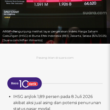
ARSIP-Pengunjung melihat layar pergerakan Indeks Harga Saham
Gabungan (IHSG) di Bursa Efek Indonesia (BEI), Jakarta, Selasa (8/4/2025).
[Suara.com/Alfian Winanto]
IHSG anjlok 1,89 persen pada 8 Juli 2026
akibat aksi jual asing dan potensi penurunan
status pasar modal.