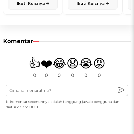
Ikuti Kuisnya ➔
Ikuti Kuisnya ➔
Komentar
👍
❤️
😂
😧
😭
😡
0
0
0
0
0
0
Isi komentar sepenuhnya adalah tanggung jawab pengguna dan
diatur dalam UU ITE