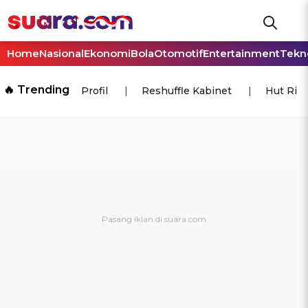
Home
Nasional
Ekonomi
Bola
Otomotif
Entertainment
Tekn
🔥 Trending
Profil
Reshuffle Kabinet
Hut Ri