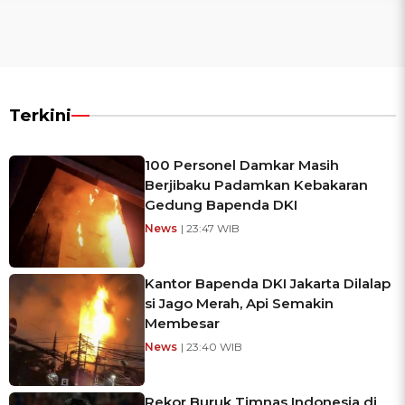
Terkini
100 Personel Damkar Masih
Berjibaku Padamkan Kebakaran
Gedung Bapenda DKI
News
| 23:47 WIB
Kantor Bapenda DKI Jakarta Dilalap
si Jago Merah, Api Semakin
Membesar
News
| 23:40 WIB
Rekor Buruk Timnas Indonesia di