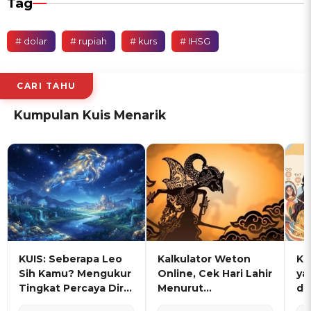
Tag
# dolar
# rupiah
# kurs
# IHSG
CARI TAHU
Kumpulan Kuis Menarik
KUIS: Seberapa Leo
Kalkulator Weton
KU
Sih Kamu? Mengukur
Online, Cek Hari Lahir
ya
Tingkat Percaya Diri
Menurut
de
dan Karisma
Penanggalan Jawa