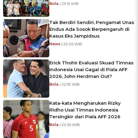
Bola
| 23:15 WIB
Tak Berdiri Sendiri, Pengamat Unas
Endus Ada Sosok Berpengaruh di
Kasus Eks Jampidsus
News
| 23:05 WIB
Erick Thohir Evaluasi Skuad Timnas
Indonesia Usai Gagal di Piala AFF
2026, John Herdman Out?
Bola
| 22:59 WIB
Kata-kata Mengharukan Rizky
Ridho Usai Timnas Indonesia
Tersingkir dari Piala AFF 2026
Bola
| 22:36 WIB