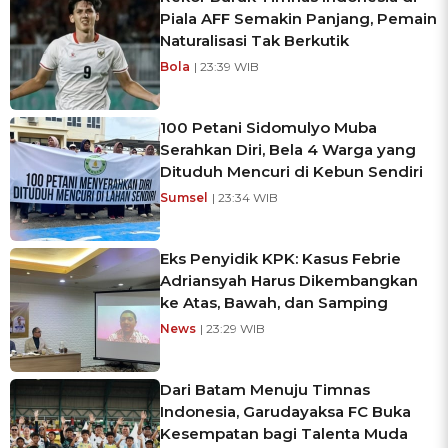
Piala AFF Semakin Panjang, Pemain
Naturalisasi Tak Berkutik
Bola
| 23:39 WIB
100 Petani Sidomulyo Muba
Serahkan Diri, Bela 4 Warga yang
Dituduh Mencuri di Kebun Sendiri
Sumsel
| 23:34 WIB
Eks Penyidik KPK: Kasus Febrie
Adriansyah Harus Dikembangkan
ke Atas, Bawah, dan Samping
News
| 23:29 WIB
Dari Batam Menuju Timnas
Indonesia, Garudayaksa FC Buka
Kesempatan bagi Talenta Muda