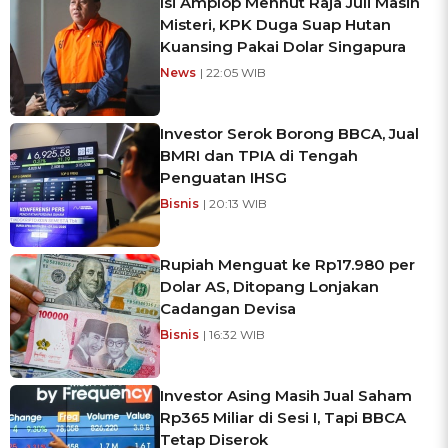
Isi Amplop Menhut Raja Juli Masih
Misteri, KPK Duga Suap Hutan
Kuansing Pakai Dolar Singapura
News
| 22:05 WIB
Investor Serok Borong BBCA, Jual
BMRI dan TPIA di Tengah
Penguatan IHSG
Bisnis
| 20:13 WIB
Rupiah Menguat ke Rp17.980 per
Dolar AS, Ditopang Lonjakan
Cadangan Devisa
Bisnis
| 16:32 WIB
Investor Asing Masih Jual Saham
Rp365 Miliar di Sesi I, Tapi BBCA
Tetap Diserok