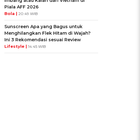
Imbang atau Kalah dari Vietnam di
Piala AFF 2026
Bola |
20:49 WIB
Sunscreen Apa yang Bagus untuk
Menghilangkan Flek Hitam di Wajah?
Ini 3 Rekomendasi sesuai Review
Lifestyle |
14:45 WIB