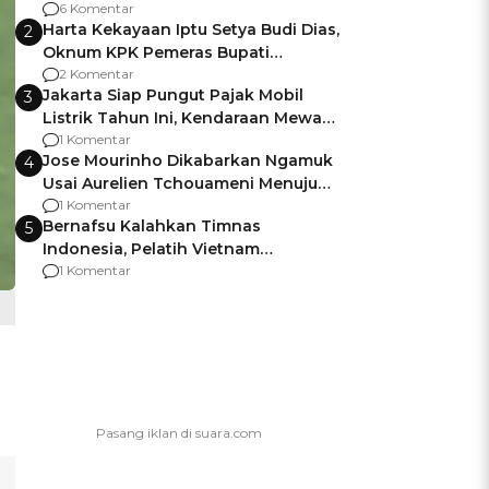
Gagalnya Negara Jamin Keamanan
6 Komentar
Harta Kekayaan Iptu Setya Budi Dias,
2
Oknum KPK Pemeras Bupati
Pemalang
2 Komentar
Jakarta Siap Pungut Pajak Mobil
3
Listrik Tahun Ini, Kendaraan Mewah
Kena hingga 75% PKB
1 Komentar
Jose Mourinho Dikabarkan Ngamuk
4
Usai Aurelien Tchouameni Menuju
Manchester United
1 Komentar
Bernafsu Kalahkan Timnas
5
Indonesia, Pelatih Vietnam
Berencana Pakai Jimat di Pakansari
1 Komentar