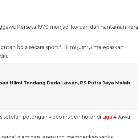
awa Perseta 1970 menjadi korban dari hantaman kera
tan bola secara sportif, Hilmi justru melepaskan
iri.
mad Hilmi Tendang Dada Lawan, PS Putra Jaya Malah
as setelah potongan video insiden horor di
Liga 4
Jawa
tinggal diam dan langsung memberikan sanksi