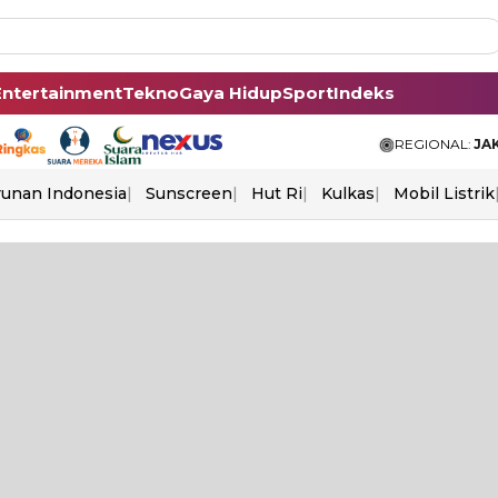
Entertainment
Tekno
Gaya Hidup
Sport
Indeks
REGIONAL:
JA
unan Indonesia
Sunscreen
Hut Ri
Kulkas
Mobil Listrik