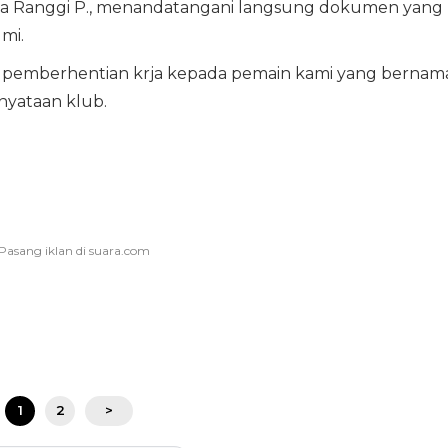
ka Ranggi P., menandatangani langsung dokumen yang
mi.
pemberhentian krja kepada pemain kami yang bernam
nyataan klub.
1
2
>