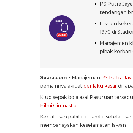
PS Putra Jay
tendangan bru
Insiden kekera
1970 di Stadi
Manajemen k
pihak korban 
Suara.com -
Manajemen
PS Putra Jay
pemainnya akibat
perilaku kasar
di lap
Klub sepak bola asal Pasuruan terseb
Hilmi Gimnastiar
.
Keputusan pahit ini diambil setelah sa
membahayakan keselamatan lawan.