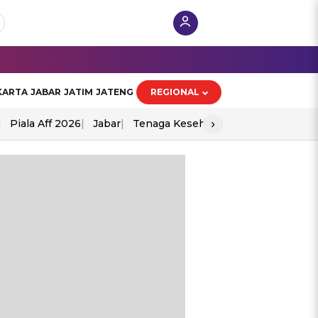
KARTA
JABAR
JATIM
JATENG
REGIONAL
›
Piala Aff 2026
Jabar
Tenaga Kesehatan
Ppad