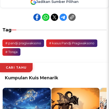
Jadikan Sumber Pilihan
Tag
# pandji pragiwaksono
# kasus Pandji Pragiwaksono
# Toraja
CARI TAHU
Kumpulan Kuis Menarik