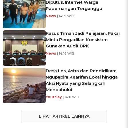
Diputus, Internet Warga
Pademangan Terganggu
News
| 14:19 WIB
Kasus Timah Jadi Pelajaran, Pakar
Minta Pengadilan Konsisten
Gunakan Audit BPK
News
| 14:16 WIB
Desa Les, Astra dan Pendidikan:
Ngupapira Kearifan Lokal hingga
Aksi Nyata yang Selangkah
Mendahului
Your Say
| 14:11 WIB
LIHAT ARTIKEL LAINNYA