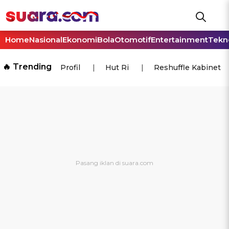
Home
Nasional
Ekonomi
Bola
Otomotif
Entertainment
Tekn
🔥 Trending
Profil
Hut Ri
Reshuffle Kabinet