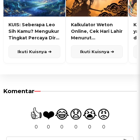
KUIS: Seberapa Leo
Kalkulator Weton
KU
Sih Kamu? Mengukur
Online, Cek Hari Lahir
ya
Tingkat Percaya Diri
Menurut
de
dan Karisma
Penanggalan Jawa
Ikuti Kuisnya ➔
Ikuti Kuisnya ➔
Komentar
👍
❤️
😂
😧
😭
😡
0
0
0
0
0
0