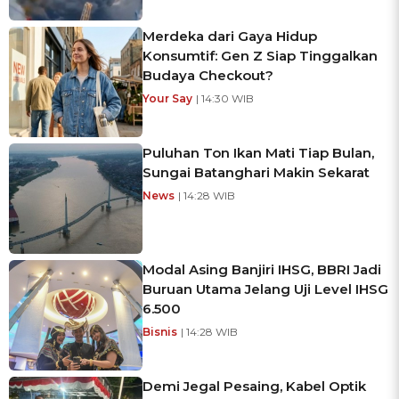
Merdeka dari Gaya Hidup
Konsumtif: Gen Z Siap Tinggalkan
Budaya Checkout?
Your Say
| 14:30 WIB
Puluhan Ton Ikan Mati Tiap Bulan,
Sungai Batanghari Makin Sekarat
News
| 14:28 WIB
Modal Asing Banjiri IHSG, BBRI Jadi
Buruan Utama Jelang Uji Level IHSG
6.500
Bisnis
| 14:28 WIB
Demi Jegal Pesaing, Kabel Optik