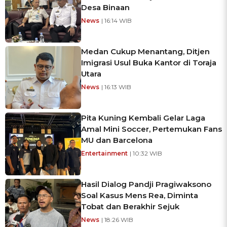
Desa Binaan
News
| 16:14 WIB
Medan Cukup Menantang, Ditjen
Imigrasi Usul Buka Kantor di Toraja
Utara
News
| 16:13 WIB
Pita Kuning Kembali Gelar Laga
Amal Mini Soccer, Pertemukan Fans
MU dan Barcelona
Entertainment
| 10:32 WIB
Hasil Dialog Pandji Pragiwaksono
Soal Kasus Mens Rea, Diminta
Tobat dan Berakhir Sejuk
News
| 18:26 WIB