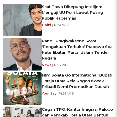
Saat Tawa Dikepung Intelijen:
Menguji UU Polri Lewat Ruang
Publik Habermas
Opini
| 12:34 WIB
Pandji Pragiwaksono Soroti
'Pengakuan Terbuka' Prabowo Soal
Keterlibatan Partai dalam Tender
Negara
News
| 17:53 WIB
Film Solata Go International, Bupati
Toraja Utara Rela Rogoh Kocek
Pribadi Demi Promosikan Daerah
Your Say
| 14:33 WIB
Cegah TPO, Kantor Imigrasi Palopo
dan Pemkab Toraja Utara Bentuk