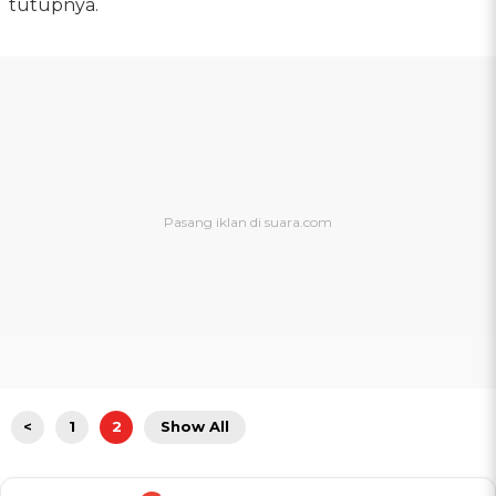
tutupnya.
<
1
2
Show All