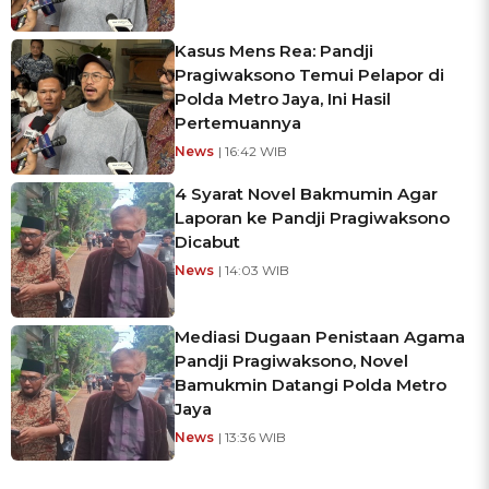
Kasus Mens Rea: Pandji
Pragiwaksono Temui Pelapor di
Polda Metro Jaya, Ini Hasil
Pertemuannya
News
| 16:42 WIB
4 Syarat Novel Bakmumin Agar
Laporan ke Pandji Pragiwaksono
Dicabut
News
| 14:03 WIB
Mediasi Dugaan Penistaan Agama
Pandji Pragiwaksono, Novel
Bamukmin Datangi Polda Metro
Jaya
News
| 13:36 WIB