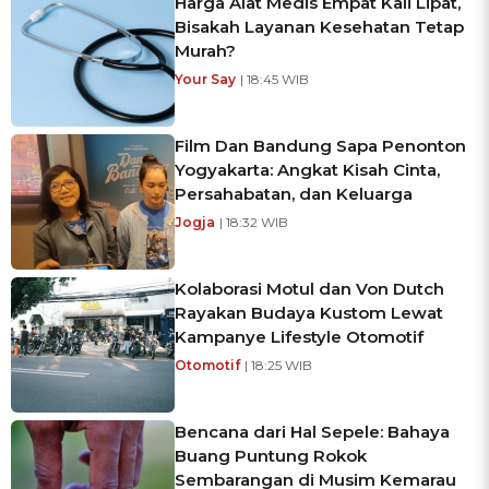
Harga Alat Medis Empat Kali Lipat,
Bisakah Layanan Kesehatan Tetap
Murah?
Your Say
| 18:45 WIB
Film Dan Bandung Sapa Penonton
Yogyakarta: Angkat Kisah Cinta,
Persahabatan, dan Keluarga
Jogja
| 18:32 WIB
Kolaborasi Motul dan Von Dutch
Rayakan Budaya Kustom Lewat
Kampanye Lifestyle Otomotif
Otomotif
| 18:25 WIB
Bencana dari Hal Sepele: Bahaya
Buang Puntung Rokok
Sembarangan di Musim Kemarau