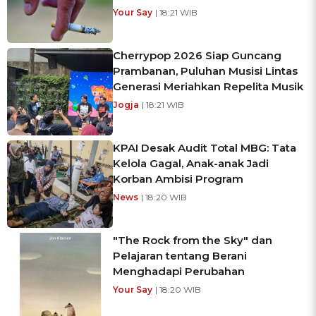
Your Say
| 18:21 WIB
Cherrypop 2026 Siap Guncang
Prambanan, Puluhan Musisi Lintas
Generasi Meriahkan Repelita Musik
Jogja
| 18:21 WIB
KPAI Desak Audit Total MBG: Tata
Kelola Gagal, Anak-anak Jadi
Korban Ambisi Program
News
| 18:20 WIB
"The Rock from the Sky" dan
Pelajaran tentang Berani
Menghadapi Perubahan
Your Say
| 18:20 WIB