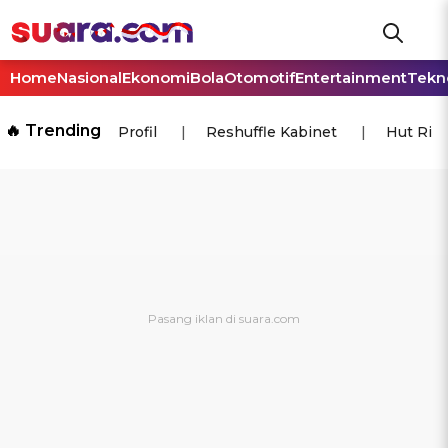
Home
Nasional
Ekonomi
Bola
Otomotif
Entertainment
Tekn
🔥 Trending
Profil
Reshuffle Kabinet
Hut Ri