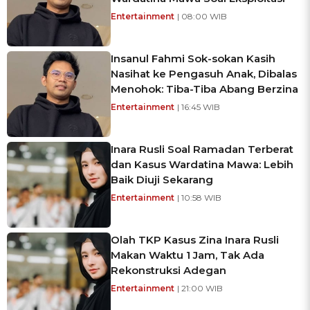
Entertainment
| 08:00 WIB
Insanul Fahmi Sok-sokan Kasih
Nasihat ke Pengasuh Anak, Dibalas
Menohok: Tiba-Tiba Abang Berzina
Entertainment
| 16:45 WIB
Inara Rusli Soal Ramadan Terberat
dan Kasus Wardatina Mawa: Lebih
Baik Diuji Sekarang
Entertainment
| 10:58 WIB
Olah TKP Kasus Zina Inara Rusli
Makan Waktu 1 Jam, Tak Ada
Rekonstruksi Adegan
Entertainment
| 21:00 WIB