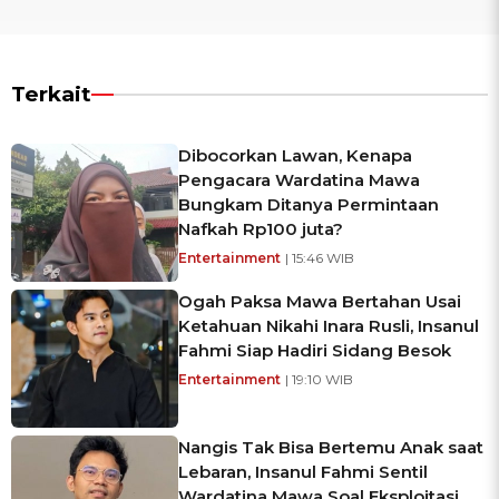
Terkait
Dibocorkan Lawan, Kenapa
Pengacara Wardatina Mawa
Bungkam Ditanya Permintaan
Nafkah Rp100 juta?
Entertainment
| 15:46 WIB
Ogah Paksa Mawa Bertahan Usai
Ketahuan Nikahi Inara Rusli, Insanul
Fahmi Siap Hadiri Sidang Besok
Entertainment
| 19:10 WIB
Nangis Tak Bisa Bertemu Anak saat
Lebaran, Insanul Fahmi Sentil
Wardatina Mawa Soal Eksploitasi