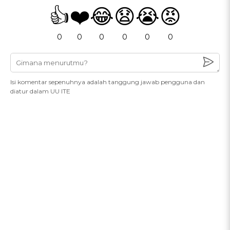
👍
❤️
😂
😧
😭
😡
0
0
0
0
0
0
Isi komentar sepenuhnya adalah tanggung jawab pengguna dan
diatur dalam UU ITE