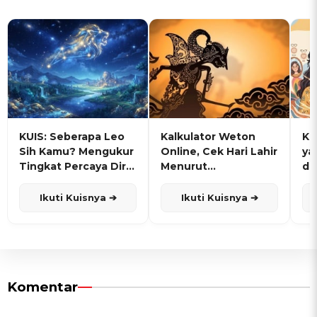
KUIS: Seberapa Leo
Kalkulator Weton
KU
Sih Kamu? Mengukur
Online, Cek Hari Lahir
ya
Tingkat Percaya Diri
Menurut
de
dan Karisma
Penanggalan Jawa
Ikuti Kuisnya ➔
Ikuti Kuisnya ➔
Komentar