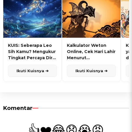
KUIS: Seberapa Leo
Kalkulator Weton
KU
Sih Kamu? Mengukur
Online, Cek Hari Lahir
ya
Tingkat Percaya Diri
Menurut
de
dan Karisma
Penanggalan Jawa
Ikuti Kuisnya ➔
Ikuti Kuisnya ➔
Komentar
👍
❤️
😂
😧
😭
😡