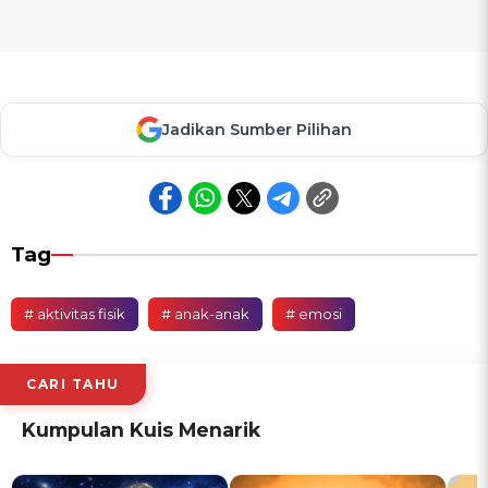
Jadikan Sumber Pilihan
Tag
# aktivitas fisik
# anak-anak
# emosi
CARI TAHU
Kumpulan Kuis Menarik