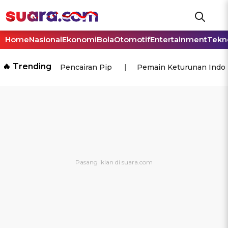
Home
Nasional
Ekonomi
Bola
Otomotif
Entertainment
Tekn
🔥 Trending
Pencairan Pip
Pemain Keturunan Indo