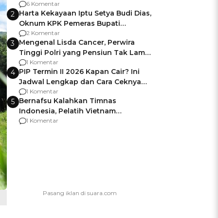
Gagalnya Negara Jamin Keamanan
6 Komentar
Harta Kekayaan Iptu Setya Budi Dias,
2
Oknum KPK Pemeras Bupati
Pemalang
2 Komentar
Mengenal Lisda Cancer, Perwira
3
Tinggi Polri yang Pensiun Tak Lama
Usai Jadi Brigjen
1 Komentar
PIP Termin II 2026 Kapan Cair? Ini
4
Jadwal Lengkap dan Cara Ceknya
agar Dana Tidak Hangus!
1 Komentar
Bernafsu Kalahkan Timnas
5
Indonesia, Pelatih Vietnam
Berencana Pakai Jimat di Pakansari
1 Komentar