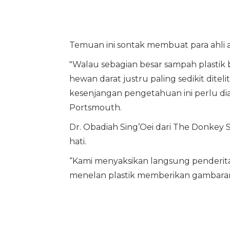
Temuan ini sontak membuat para ahli a
"Walau sebagian besar sampah plastik b
hewan darat justru paling sedikit dit
kesenjangan pengetahuan ini perlu diata
Portsmouth.
Dr. Obadiah Sing’Oei dari The Donke
hati.
“Kami menyaksikan langsung penderita
menelan plastik memberikan gambaran n