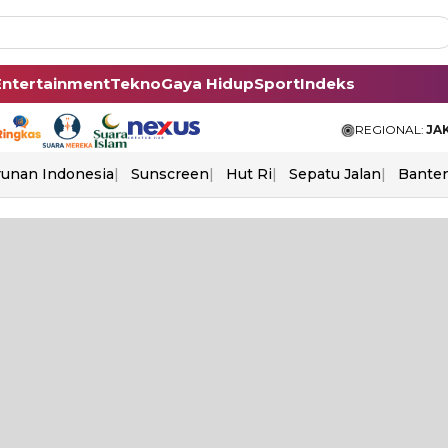
Entertainment
Tekno
Gaya Hidup
Sport
Indeks
REGIONAL:
JA
unan Indonesia
Sunscreen
Hut Ri
Sepatu Jalan
Bante