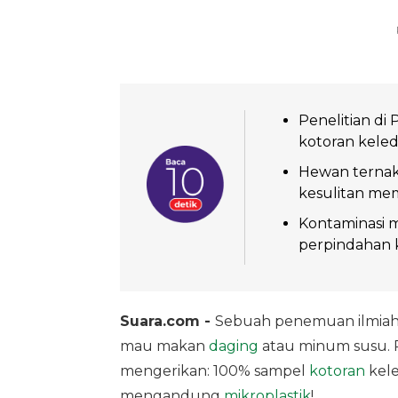
Penelitian d
kotoran keled
Hewan ternak
kesulitan memb
Kontaminasi m
perpindahan 
Suara.com -
Sebuah penemuan ilmiah da
mau makan
daging
atau minum susu. P
mengerikan: 100% sampel
kotoran
kele
mengandung
mikroplastik
!