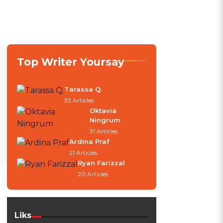
Top Writer Yoursay
Tarassa Q.
33 Articles
Oktavia
Ningrum
31 Articles
Ardina Praf
21 Articles
Ryan Farizzal
20 Articles
Liks