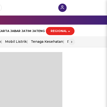
KARTA
JABAR
JATIM
JATENG
REGIONAL
›
n
Mobil Listrik
Tenaga Kesehatan
Perang As-Iran
Ekon