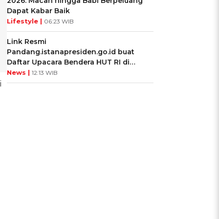
2026: Macan hingga Babi Berpeluang
Dapat Kabar Baik
Lifestyle |
06:23 WIB
Link Resmi
Pandang.istanapresiden.go.id buat
Daftar Upacara Bendera HUT RI di
Istana Negara
News |
12:13 WIB
i