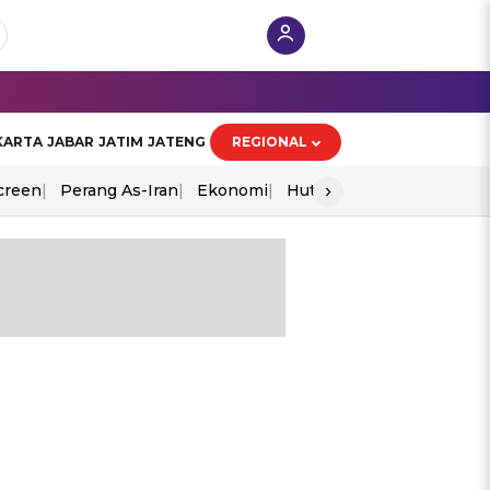
KARTA
JABAR
JATIM
JATENG
REGIONAL
›
creen
Perang As-Iran
Ekonomi
Hut Ri