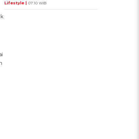
Lifestyle |
07:10 WIB
uk
i
n
9