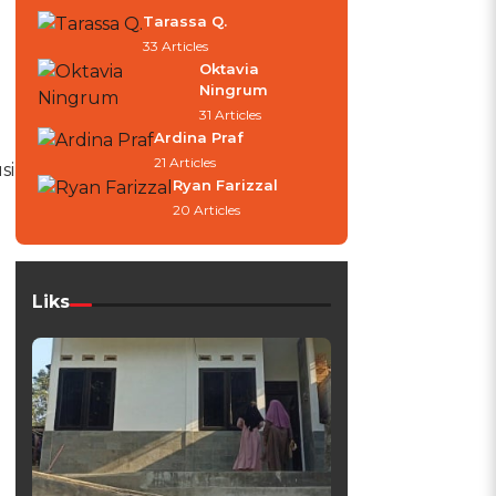
Tarassa Q.
33 Articles
Oktavia
Ningrum
31 Articles
Ardina Praf
21 Articles
si
Ryan Farizzal
20 Articles
Liks