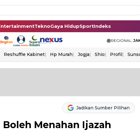
Entertainment
Tekno
Gaya Hidup
Sport
Indeks
REGIONAL:
JA
Reshuffle Kabinet
Hp Murah
Jogja
Shio
Profil
Suns
Jadikan Sumber Pilihan
 Boleh Menahan Ijazah