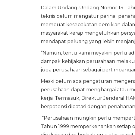
Dalam Undang-Undang Nomor 13 Tahu
teknis belum mengatur perihal penahan
membuat kesepakatan demikian dalam
masyarakat kerap mengeluhkan persya
mendapat peluang yang lebih menjanj
“Namun, tentu kami meyakini perlu a
dampak kebijakan perusahaan melakuk
juga perusahaan sebagai pertimbangan 
Meski belum ada pengaturan mengena
perusahaan dapat menghargai atau men
kerja. Termasuk, Direktur Jenderal H
berpotensi dibatasi dengan penahanan
“Perusahaan mungkin perlu memper
Tahun 1999 memperkenankan setiap o
disukainya dan berhak pula atas syarat