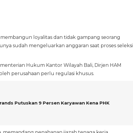
 membangun loyalitas dan tidak gampang seorang
unya sudah mengeluarkan anggaran saat proses seleksi,
menterian Hukum Kantor Wilayah Bali, Dirjen HAM
leh perusahaan perlu regulasi khusus.
Brands Putuskan 9 Persen Karyawan Kena PHK
a, memandang penahanan ijazah tenaga kerja