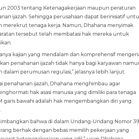
n 2003 tentang Ketenagakerjaan maupun peraturan
an ijazah. Sehingga perusahaan dapat berinisiatif unt
 merekrut tenaga kerja. Namun, Dhahana menyimak
ratan tersebut telah membatasi hak mereka untuk
ikan.
danya kajian yang mendalam dan komprehensif mengena
an penahanan ijazah tidak hanya bagi karyawan namu
dalam perumusan regulasi,” jelasnya lebih lanjut.
i penahanan ijazah, Dhahana menghimbau agar
ghormati hak asasi manusia yang dimiliki para tenaga
AM garis bawahi adalah hak mengembangkan diri yang
.
timbangkan bahwa di dalam Undang-Undang Nomor 3
rang berhak dengan bebas memilih pekerjaan yang
-syarat ketenagakerjaan yang adil,” ucap Dhahana.