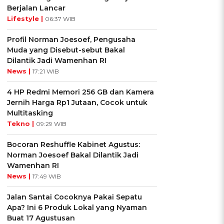
Berjalan Lancar
Lifestyle |
06:37 WIB
Profil Norman Joesoef, Pengusaha
Muda yang Disebut-sebut Bakal
Dilantik Jadi Wamenhan RI
News |
17:21 WIB
4 HP Redmi Memori 256 GB dan Kamera
Jernih Harga Rp1 Jutaan, Cocok untuk
Multitasking
Tekno |
09:29 WIB
Bocoran Reshuffle Kabinet Agustus:
Norman Joesoef Bakal Dilantik Jadi
Wamenhan RI
News |
17:49 WIB
Jalan Santai Cocoknya Pakai Sepatu
Apa? Ini 6 Produk Lokal yang Nyaman
Buat 17 Agustusan