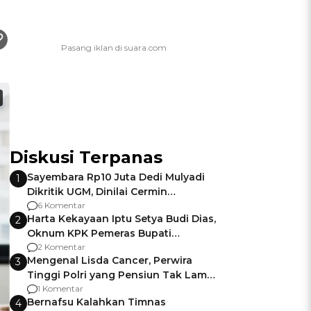
Diskusi Terpanas
Sayembara Rp10 Juta Dedi Mulyadi
1
Dikritik UGM, Dinilai Cermin
Gagalnya Negara Jamin Keamanan
6 Komentar
Harta Kekayaan Iptu Setya Budi Dias,
2
Oknum KPK Pemeras Bupati
Pemalang
2 Komentar
Mengenal Lisda Cancer, Perwira
3
Tinggi Polri yang Pensiun Tak Lama
Usai Jadi Brigjen
1 Komentar
Bernafsu Kalahkan Timnas
4