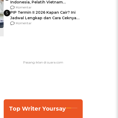
Indonesia, Pelatih Vietnam
Berencana Pakai Jimat di Pakansari
1 Komentar
PIP Termin II 2026 Kapan Cair? Ini
5
Jadwal Lengkap dan Cara Ceknya
agar Dana Tidak Hangus!
1 Komentar
Top Writer Yoursay