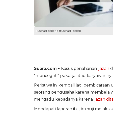
Ilustrasi pekerja frustrasi (pexel)
Suara.com -
Kasus penahanan
ijazah
d
"mencegah" pekerja atau karyawannya
Peristiwa ini kembali jadi pembicaraan 
seorang pengusaha karena membela war
mengadu kepadanya karena
ijazah di
Mendapati laporan itu, Armuji melak