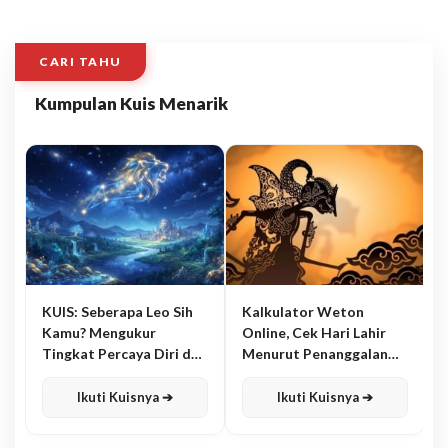
CARI TAHU
Kumpulan Kuis Menarik
KUIS: Seberapa Leo Sih
Kalkulator Weton
Kamu? Mengukur
Online, Cek Hari Lahir
Tingkat Percaya Diri dan
Menurut Penanggalan
Karisma
Jawa
Ikuti Kuisnya ➔
Ikuti Kuisnya ➔