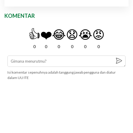
KOMENTAR
👍
❤️
😂
😧
😭
😡
0
0
0
0
0
0
Isi komentar sepenuhnya adalah tanggung jawab pengguna dan diatur
dalam UU ITE