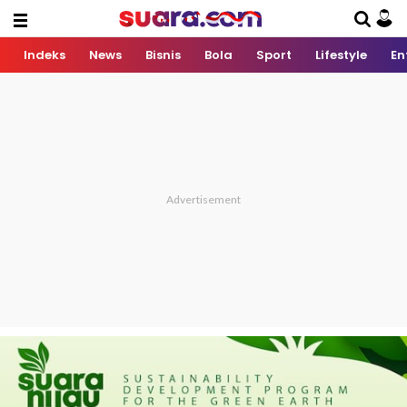
Indeks
News
Bisnis
Bola
Sport
Lifestyle
En