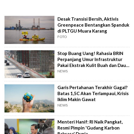
Desak Transisi Bersih, Aktivis
Greenpeace Bentangkan Spanduk
di PLTGU Muara Karang
FOTO
Stop Buang Uang! Rahasia BRIN
Perpanjang Umur Infrastruktur
Pakai Ekstrak Kulit Buah dan Daun
Teh
NEWS
Garis Pertahanan Terakhir Gagal?
Batas 1,5C Akan Terlampaui, Krisis
Iklim Makin Gawat
NEWS
Menteri Hanif: RI Naik Pangkat,
Resmi Pimpin 'Gudang Karbon
Raksasa' Dunia