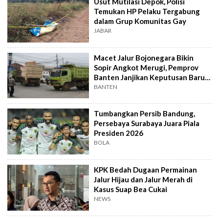
Usut Mutilasi Depok, Polisi
Temukan HP Pelaku Tergabung
dalam Grup Komunitas Gay
JABAR
Macet Jalur Bojonegara Bikin
Sopir Angkot Merugi, Pemprov
Banten Janjikan Keputusan Baru 4
Hari Lagi
BANTEN
Tumbangkan Persib Bandung,
Persebaya Surabaya Juara Piala
Presiden 2026
BOLA
KPK Bedah Dugaan Permainan
Jalur Hijau dan Jalur Merah di
Kasus Suap Bea Cukai
NEWS