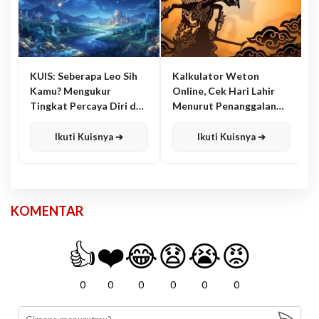
KUIS: Seberapa Leo Sih
Kalkulator Weton
Kamu? Mengukur
Online, Cek Hari Lahir
Tingkat Percaya Diri dan
Menurut Penanggalan
Karisma
Jawa
Ikuti Kuisnya ➔
Ikuti Kuisnya ➔
KOMENTAR
👍
❤️
😂
😧
😭
😡
0
0
0
0
0
0