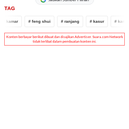
TAG
# kamar
# feng shui
# ranjang
# kasur
# kamar