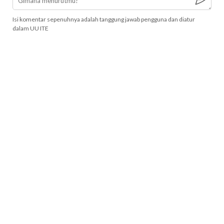
Isi komentar sepenuhnya adalah tanggung jawab pengguna dan diatur
dalam UU ITE