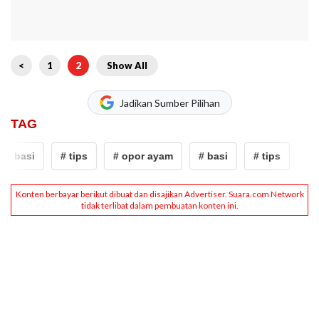
<
1
2
Show All
Jadikan Sumber Pilihan
TAG
# basi
# tips
# opor ayam
# basi
# tips