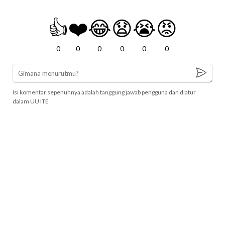
👍
❤️
😂
😧
😭
😡
0
0
0
0
0
0
Isi komentar sepenuhnya adalah tanggung jawab pengguna dan diatur
dalam UU ITE