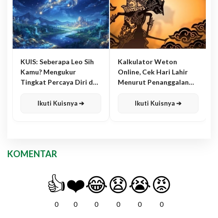
KUIS: Seberapa Leo Sih
Kalkulator Weton
Kamu? Mengukur
Online, Cek Hari Lahir
Tingkat Percaya Diri dan
Menurut Penanggalan
Karisma
Jawa
Ikuti Kuisnya ➔
Ikuti Kuisnya ➔
KOMENTAR
👍
❤️
😂
😧
😭
😡
0
0
0
0
0
0