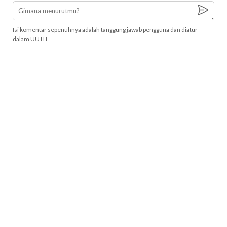
Isi komentar sepenuhnya adalah tanggung jawab pengguna dan diatur
dalam UU ITE