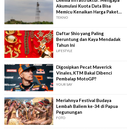
Akumulasi Kuota Data Bisa
Memicu Kenaikan Harga Paket
Internet?
TEKNO
Daftar Shio yang Paling
Beruntung dan Kaya Mendadak
Tahun Ini
LIFESTYLE
Digosipkan Pecat Maverick
Vinales, KTM Bakal Dibenci
Pembalap MotoGP?
YOUR SAY
Meriahnya Festival Budaya
Lembah Baliem ke-34 di Papua
Pegunungan
FOTO