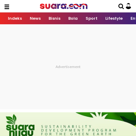
Indeks
News
Bisnis
Bola
Sport
Lifestyle
En