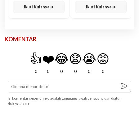
Ikuti Kuisnya ➔
Ikuti Kuisnya ➔
KOMENTAR
👍
❤️
😂
😧
😭
😡
0
0
0
0
0
0
Isi komentar sepenuhnya adalah tanggung jawab pengguna dan diatur
dalam UU ITE