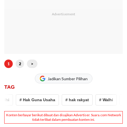
1
2
>
Jadikan Sumber Pilihan
TAG
alhi
# Hak Guna Usaha
# hak rakyat
# Walhi
# H