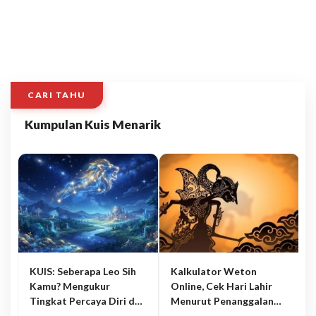
CARI TAHU
Kumpulan Kuis Menarik
KUIS: Seberapa Leo Sih
Kalkulator Weton
Kamu? Mengukur
Online, Cek Hari Lahir
Tingkat Percaya Diri dan
Menurut Penanggalan
Karisma
Jawa