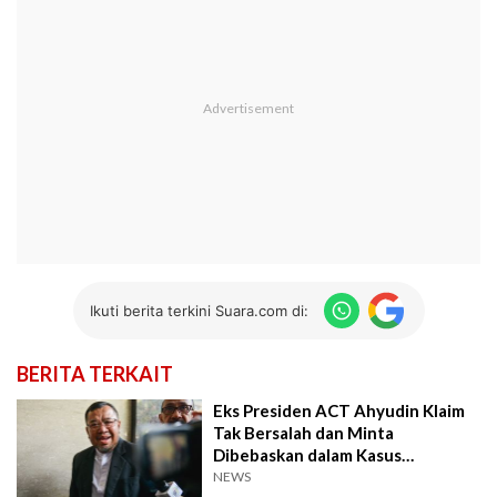
Ikuti berita terkini Suara.com di:
BERITA TERKAIT
Eks Presiden ACT Ahyudin Klaim
Tak Bersalah dan Minta
Dibebaskan dalam Kasus
Penyelewengan Dana Hibah Lion
NEWS