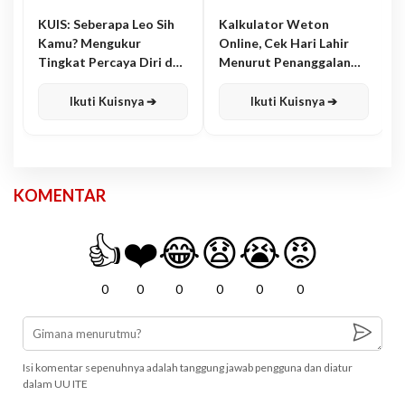
KUIS: Seberapa Leo Sih
Kalkulator Weton
Kamu? Mengukur
Online, Cek Hari Lahir
Tingkat Percaya Diri dan
Menurut Penanggalan
Karisma
Jawa
Ikuti Kuisnya ➔
Ikuti Kuisnya ➔
KOMENTAR
👍
❤️
😂
😧
😭
😡
0
0
0
0
0
0
Isi komentar sepenuhnya adalah tanggung jawab pengguna dan diatur
dalam UU ITE