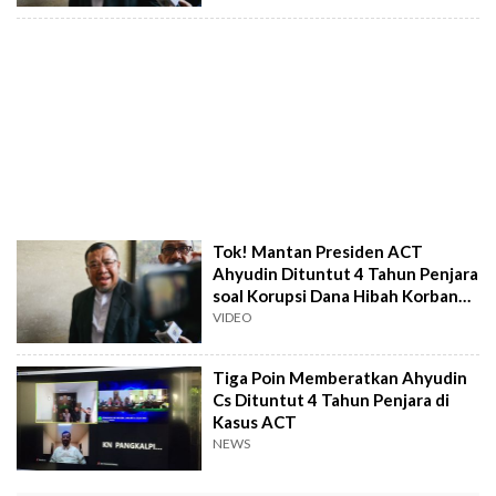
Air JT 610
Tok! Mantan Presiden ACT
Ahyudin Dituntut 4 Tahun Penjara
soal Korupsi Dana Hibah Korban
Lion Air Rp117 Miliar
VIDEO
Tiga Poin Memberatkan Ahyudin
Cs Dituntut 4 Tahun Penjara di
Kasus ACT
NEWS