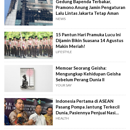
Gedung Bapenda Terbakar,
Pramono Anung Jamin Pengaturan
Lalu Lintas Jakarta Tetap Aman
NEWS
15 Pantun Hari Pramuka Lucu Ini
Dijamin Bikin Suasana 14 Agustus
Makin Meriah!
LIFESTYLE
Memoar Seorang Geisha:
Mengungkap Kehidupan Geisha
Sebelum Perang Dunia II
YOUR SAY
Indonesia Pertama di ASEAN
Pasang Pompa Jantung Terkecil
Dunia, Pasiennya Penjual Nasi
Uduk
HEALTH