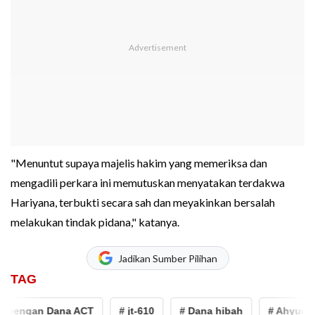
"Menuntut supaya majelis hakim yang memeriksa dan
mengadili perkara ini memutuskan menyatakan terdakwa
Hariyana, terbukti secara sah dan meyakinkan bersalah
melakukan tindak pidana," katanya.
Jadikan Sumber Pilihan
TAG
wengan Dana ACT
# jt-610
# Dana hibah
# Ahyudin