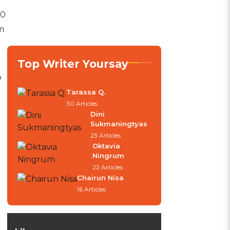
20
m
Top Writer Yoursay
p
Tarassa Q.
30 Articles
Dini
Sukmaningtyas
23 Articles
Oktavia
Ningrum
22 Articles
Chairun Nisa
16 Articles