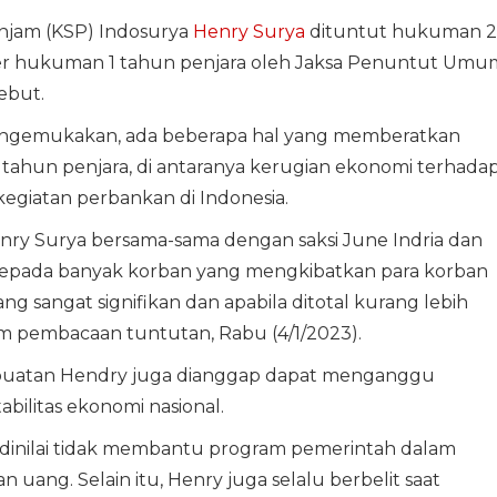
injam (KSP) Indosurya
Henry Surya
dituntut hukuman 
der hukuman 1 tahun penjara oleh Jaksa Penuntut Umu
ebut.
ngemukakan, ada beberapa hal yang memberatkan
ahun penjara, di antaranya kerugian ekonomi terhada
giatan perbankan di Indonesia.
ry Surya bersama-sama dengan saksi June Indria dan
kepada banyak korban yang mengkibatkan para korban
 sangat signifikan dan apabila ditotal kurang lebih
lam pembacaan tuntutan, Rabu (4/1/2023).
rbuatan Hendry juga dianggap dapat menganggu
abilitas ekonomi nasional.
 dinilai tidak membantu program pemerintah dalam
uang. Selain itu, Henry juga selalu berbelit saat