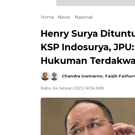
Home
News
Nasional
Henry Surya Ditunt
KSP Indosurya, JPU
Hukuman Terdakw
Chandra Iswinarno
,
Faqih Fathur
Rabu, 04 Januari 2023 | 16:34 WIB