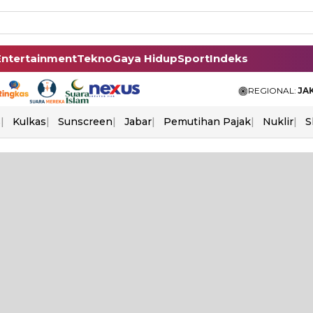
Entertainment
Tekno
Gaya Hidup
Sport
Indeks
REGIONAL:
JA
s
Kulkas
Sunscreen
Jabar
Pemutihan Pajak
Nuklir
S