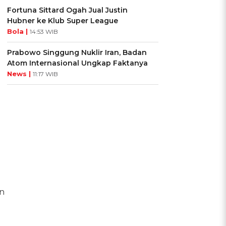
Fortuna Sittard Ogah Jual Justin
Hubner ke Klub Super League
Bola |
14:53 WIB
Prabowo Singgung Nuklir Iran, Badan
Atom Internasional Ungkap Faktanya
News |
11:17 WIB
n