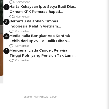
Gagalnya Negara Jamin Keamanan
6 Komentar
Harta Kekayaan Iptu Setya Budi Dias,
2
Oknum KPK Pemeras Bupati
Pemalang
2 Komentar
Bernafsu Kalahkan Timnas
3
Indonesia, Pelatih Vietnam
Berencana Pakai Jimat di Pakansari
1 Komentar
Media Italia Bongkar Ada Kontrak
4
Lebih dari Rp25 T di Balik Hibah
Kapal Induk Giuseppe Garibaldi
1 Komentar
Mengenal Lisda Cancer, Perwira
5
Tinggi Polri yang Pensiun Tak Lama
Usai Jadi Brigjen
1 Komentar