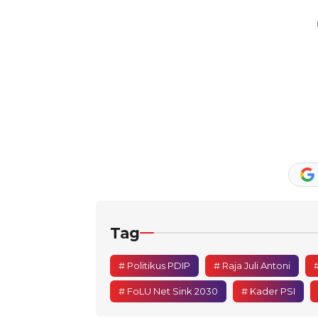
Tag
# Politikus PDIP
# Raja Juli Antoni
# FoLU Net Sink 2030
# Kader PSI