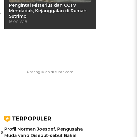
Pengintai Misterius dan CCTV
Mendadak, Kejanggalan di Rumah
.
Sutrimo
16:00 WIB
TERPOPULER
Profil Norman Joesoef, Pengusaha
da
Muda yang Disebut-sebut Bakal