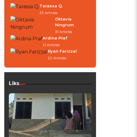
Tarassa Q.
33 Articles
Oktavia
Ningrum
31 Articles
Ardina Praf
21 Articles
Ryan Farizzal
20 Articles
Liks