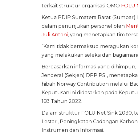
terkait struktur organisasi OMO
FOLU N
Ketua PDIP Sumatera Barat (Sumbar) i
dalam penunjukan personel oleh
Ment
Juli Antoni
, yang menetapkan tim ters
“Kami tidak bermaksud meragukan kompe
yang melakukan seleksi dan bagaimana p
Berdasarkan informasi yang dihimpun, R
Jenderal (Sekjen) DPP PSI, menetapkan
hibah Norway Contribution melalui B
Keputusan ini didasarkan pada Kepu
168 Tahun 2022.
Dalam struktur FOLU Net Sink 2030, t
Lestari, Peningkatan Cadangan Karbon,
Instrumen dan Informasi.