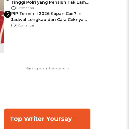
Tinggi Polri yang Pensiun Tak Lama
Usai Jadi Brigjen
1 Komentar
PIP Termin II 2026 Kapan Cair? Ini
5
Jadwal Lengkap dan Cara Ceknya
agar Dana Tidak Hangus!
1 Komentar
Top Writer Yoursay