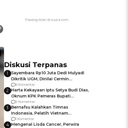
Diskusi Terpanas
Sayembara Rp10 Juta Dedi Mulyadi
1
Dikritik UGM, Dinilai Cermin
Gagalnya Negara Jamin Keamanan
6 Komentar
Harta Kekayaan Iptu Setya Budi Dias,
2
Oknum KPK Pemeras Bupati
Pemalang
2 Komentar
Bernafsu Kalahkan Timnas
3
Indonesia, Pelatih Vietnam
Berencana Pakai Jimat di Pakansari
1 Komentar
Mengenal Lisda Cancer, Perwira
4