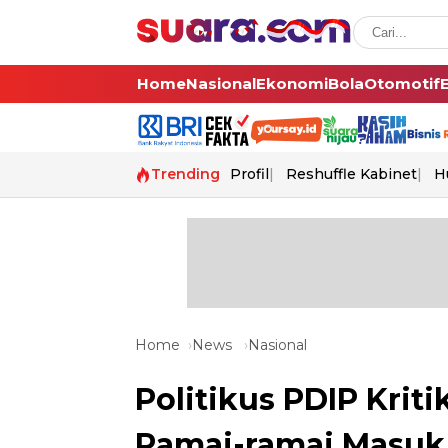
Home
Nasional
Ekonomi
Bola
Otomotif
Trending
Profil
Reshuffle Kabinet
H
Home
News
Nasional
Politikus PDIP Kriti
Ramai-ramai Masuk 