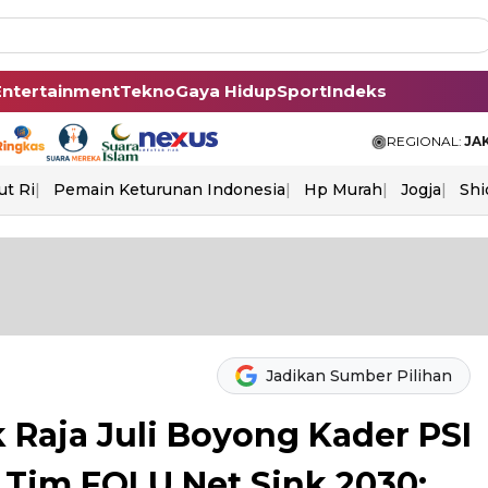
Entertainment
Tekno
Gaya Hidup
Sport
Indeks
REGIONAL:
JA
ut Ri
Pemain Keturunan Indonesia
Hp Murah
Jogja
Shi
Jadikan Sumber Pilihan
k Raja Juli Boyong Kader PSI
Tim FOLU Net Sink 2030: