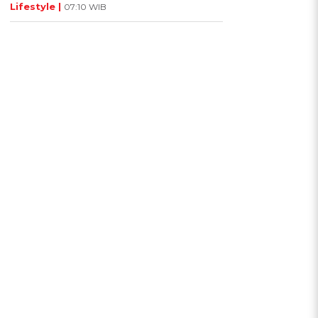
Lifestyle |
07:10 WIB