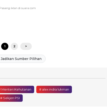
1
2
>
Jadikan Sumber Pilihan
# Menteri Kehutanan
# alex indra lukman
# Sekjen PSI