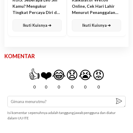
Kamu? Mengukur
Online, Cek Hari Lahir
Tingkat Percaya Diri dan
Menurut Penanggalan
Karisma
Jawa
Ikuti Kuisnya ➔
Ikuti Kuisnya ➔
KOMENTAR
👍
❤️
😂
😧
😭
😡
0
0
0
0
0
0
Isi komentar sepenuhnya adalah tanggung jawab pengguna dan diatur
dalam UU ITE