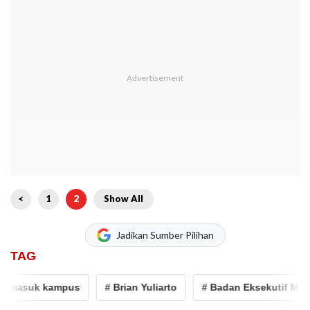
<
1
2
Show All
Jadikan Sumber Pilihan
TAG
 masuk kampus
# Brian Yuliarto
# Badan Eksekutif Mahas