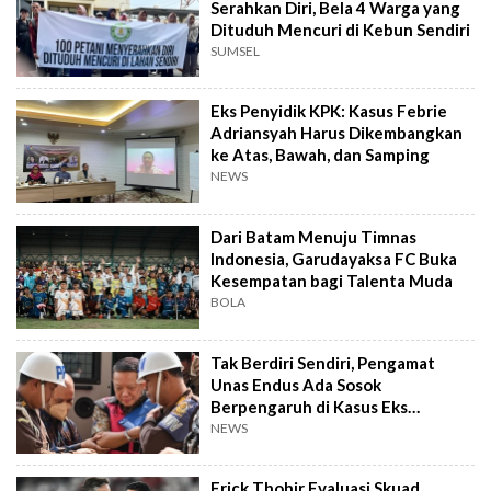
Serahkan Diri, Bela 4 Warga yang
Dituduh Mencuri di Kebun Sendiri
SUMSEL
Eks Penyidik KPK: Kasus Febrie
Adriansyah Harus Dikembangkan
ke Atas, Bawah, dan Samping
NEWS
Dari Batam Menuju Timnas
Indonesia, Garudayaksa FC Buka
Kesempatan bagi Talenta Muda
BOLA
Tak Berdiri Sendiri, Pengamat
Unas Endus Ada Sosok
Berpengaruh di Kasus Eks
Jampidsus
NEWS
Erick Thohir Evaluasi Skuad