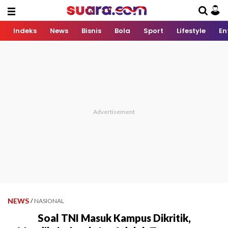
Indeks
News
Bisnis
Bola
Sport
Lifestyle
En
NEWS
/
NASIONAL
Soal TNI Masuk Kampus Dikritik,