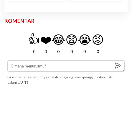
KOMENTAR
👍
❤️
😂
😧
😭
😡
0
0
0
0
0
0
Isi komentar sepenuhnya adalah tanggung jawab pengguna dan diatur
dalam UU ITE