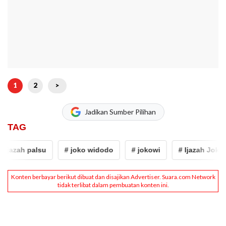
1
2
>
Jadikan Sumber Pilihan
TAG
jazah palsu
# joko widodo
# jokowi
# Ijazah Jokowi