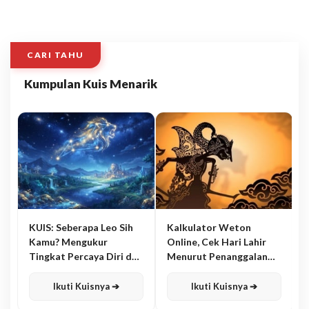
CARI TAHU
Kumpulan Kuis Menarik
KUIS: Seberapa Leo Sih
Kalkulator Weton
Kamu? Mengukur
Online, Cek Hari Lahir
Tingkat Percaya Diri dan
Menurut Penanggalan
Karisma
Jawa
Ikuti Kuisnya ➔
Ikuti Kuisnya ➔