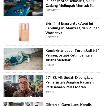
Pilihan Motor Bekas Irit, Suku
Cadang Melimpah Mentok 5
Jutaan
OTOMOTIF
Skin Tint Esqa untuk Apa? Ini
Kandungan, Manfaat, dan Pilihan
Warnanya
LIFESTYLE
Kemiskinan Jabar Turun Jadi 6,54
Persen, tetapi Ketimpangan
Justru Melebar
JABAR
274 BUMN Sudah Dipangkas,
Pemerintah Bongkar Ratusan
Perusahaan Pelat Merah
BISNIS
Gibran di Gayo Lues: Kondisi