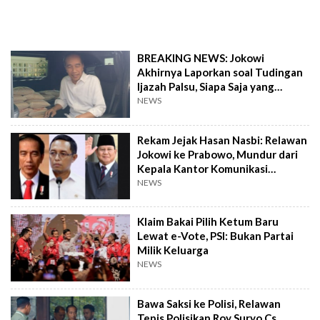
BREAKING NEWS: Jokowi
Akhirnya Laporkan soal Tudingan
Ijazah Palsu, Siapa Saja yang
Dipolisikan?
NEWS
Rekam Jejak Hasan Nasbi: Relawan
Jokowi ke Prabowo, Mundur dari
Kepala Kantor Komunikasi
Presiden!
NEWS
Klaim Bakai Pilih Ketum Baru
Lewat e-Vote, PSI: Bukan Partai
Milik Keluarga
NEWS
Bawa Saksi ke Polisi, Relawan
Tepis Polisikan Roy Suryo Cs