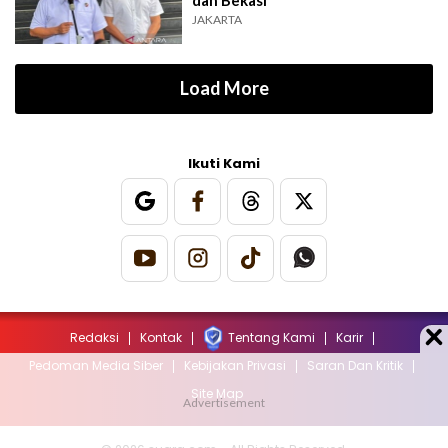
dan Bekasi
JAKARTA
Load More
Ikuti Kami
Redaksi
Kontak
Tentang Kami
Karir
Pedoman Media Siber
Kebijakan Privasi
Saran Dan Kritik
Site Map