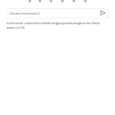
0
0
0
0
0
0
Isi komentar sepenuhnya adalah tanggung jawab pengguna dan diatur
dalam UU ITE