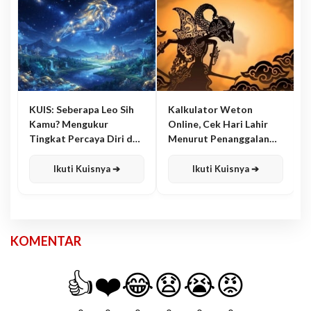
KUIS: Seberapa Leo Sih
Kalkulator Weton
Kamu? Mengukur
Online, Cek Hari Lahir
Tingkat Percaya Diri dan
Menurut Penanggalan
Karisma
Jawa
Ikuti Kuisnya ➔
Ikuti Kuisnya ➔
KOMENTAR
👍
❤️
😂
😧
😭
😡