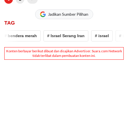
Jadikan Sumber Pilihan
TAG
 bendera merah
# Israel Serang Iran
# israel
# iran