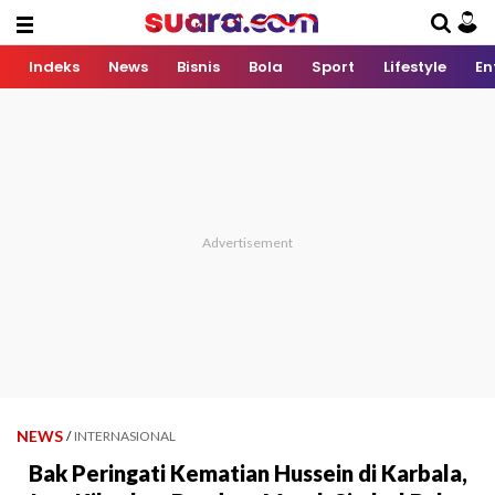
Indeks
News
Bisnis
Bola
Sport
Lifestyle
En
NEWS
/
INTERNASIONAL
Bak Peringati Kematian Hussein di Karbala,