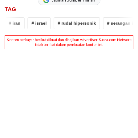
TAG
# iran
# israel
# rudal hipersonik
# serangan iran