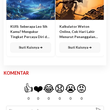
KUIS: Seberapa Leo Sih
Kalkulator Weton
Kamu? Mengukur
Online, Cek Hari Lahir
Tingkat Percaya Diri dan
Menurut Penanggalan
Karisma
Jawa
Ikuti Kuisnya ➔
Ikuti Kuisnya ➔
KOMENTAR
👍
❤️
😂
😧
😭
😡
0
0
0
0
0
0