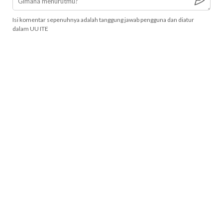
Isi komentar sepenuhnya adalah tanggung jawab pengguna dan diatur
dalam UU ITE