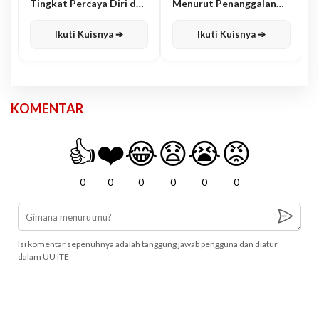
Tingkat Percaya Diri dan
Menurut Penanggalan
Karisma
Jawa
Ikuti Kuisnya ➔
Ikuti Kuisnya ➔
KOMENTAR
👍
❤️
😂
😧
😭
😡
0
0
0
0
0
0
Isi komentar sepenuhnya adalah tanggung jawab pengguna dan diatur
dalam UU ITE