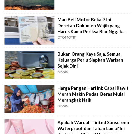
Mau Beli Motor Bekas? Ini
Deretan Dokumen Wajib yang
Harus Kamu Periksa Biar Nggak
Ketipu
OTOMOTIF
Bukan Orang Kaya Saja, Semua
Keluarga Perlu Siapkan Warisan
Sejak Dini
BISNIS
Harga Pangan Hari Ini: Cabai Rawit
Merah Makin Pedas, Beras Mulai
Merangkak Naik
BISNIS
Apakah Wardah Tinted Sunscreen
Waterproof dan Tahan Lama? Ini