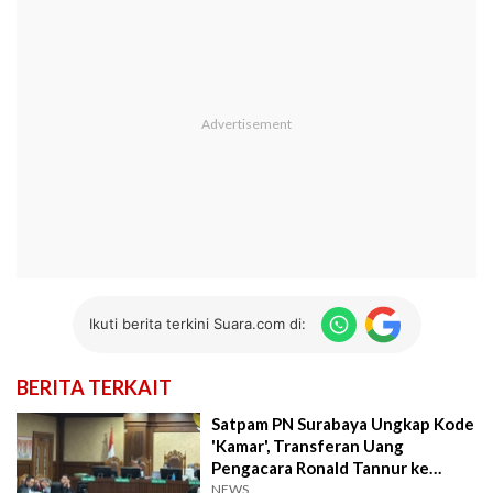
Ikuti berita terkini Suara.com di:
BERITA TERKAIT
Satpam PN Surabaya Ungkap Kode
'Kamar', Transferan Uang
Pengacara Ronald Tannur ke
Sejumlah Orang
NEWS