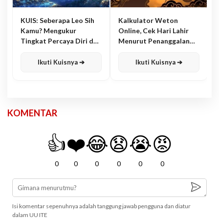
KUIS: Seberapa Leo Sih
Kalkulator Weton
Kamu? Mengukur
Online, Cek Hari Lahir
Tingkat Percaya Diri dan
Menurut Penanggalan
Karisma
Jawa
Ikuti Kuisnya ➔
Ikuti Kuisnya ➔
KOMENTAR
👍
❤️
😂
😧
😭
😡
0
0
0
0
0
0
Isi komentar sepenuhnya adalah tanggung jawab pengguna dan diatur
dalam UU ITE