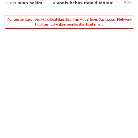
asus suap hakim
# vonis bebas ronald tannur
# Mahfud 