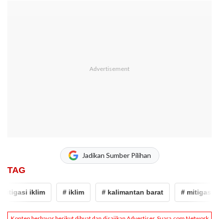
Jadikan Sumber Pilihan
TAG
itigasi iklim
# iklim
# kalimantan barat
# mitigasi ikl