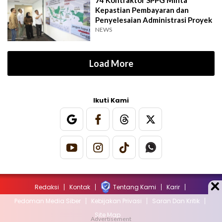
Kepastian Pembayaran dan
Penyelesaian Administrasi Proyek
NEWS
Load More
Ikuti Kami
Redaksi
Kontak
Tentang Kami
Karir
Pedoman Media Siber
Kebijakan Privasi
Saran Dan Kritik
Site Map