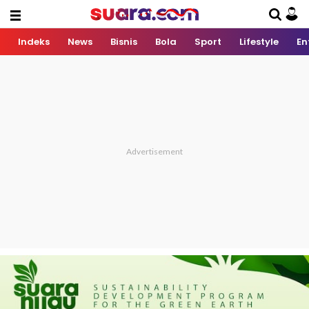
Indeks
News
Bisnis
Bola
Sport
Lifestyle
En