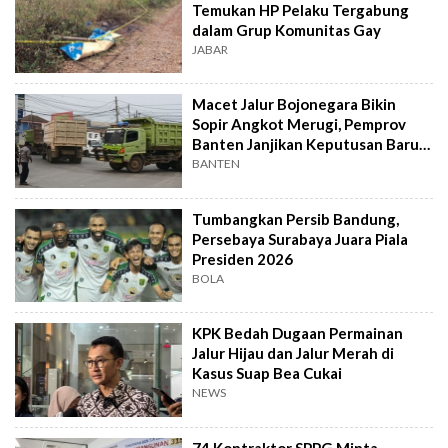
Temukan HP Pelaku Tergabung
dalam Grup Komunitas Gay
JABAR
Macet Jalur Bojonegara Bikin
Sopir Angkot Merugi, Pemprov
Banten Janjikan Keputusan Baru 4
Hari Lagi
BANTEN
Tumbangkan Persib Bandung,
Persebaya Surabaya Juara Piala
Presiden 2026
BOLA
KPK Bedah Dugaan Permainan
Jalur Hijau dan Jalur Merah di
Kasus Suap Bea Cukai
NEWS
74 Kontraktor SPPG Minta