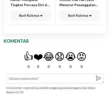
Tingkat Percaya Diri dan
Menurut Penanggalan
Karisma
Jawa
Ikuti Kuisnya ➔
Ikuti Kuisnya ➔
KOMENTAR
👍
❤️
😂
😧
😭
😡
0
0
0
0
0
0
Isi komentar sepenuhnya adalah tanggung jawab pengguna dan diatur
dalam UU ITE