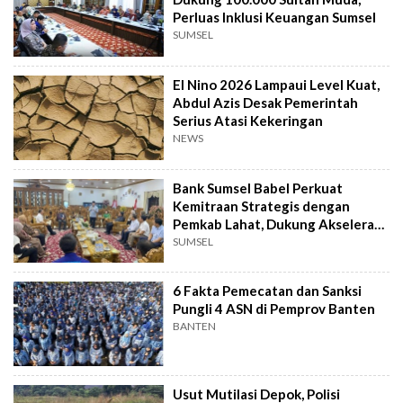
Perluas Inklusi Keuangan Sumsel
SUMSEL
El Nino 2026 Lampaui Level Kuat,
Abdul Azis Desak Pemerintah
Serius Atasi Kekeringan
NEWS
Bank Sumsel Babel Perkuat
Kemitraan Strategis dengan
Pemkab Lahat, Dukung Akselerasi
Ekonomi Daerah
SUMSEL
6 Fakta Pemecatan dan Sanksi
Pungli 4 ASN di Pemprov Banten
BANTEN
Usut Mutilasi Depok, Polisi