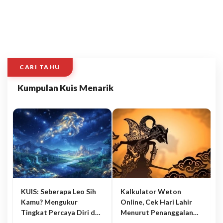
CARI TAHU
Kumpulan Kuis Menarik
KUIS: Seberapa Leo Sih
Kalkulator Weton
Kamu? Mengukur
Online, Cek Hari Lahir
Tingkat Percaya Diri dan
Menurut Penanggalan
Karisma
Jawa