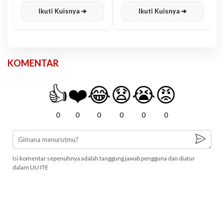
Ikuti Kuisnya ➔
Ikuti Kuisnya ➔
KOMENTAR
👍
❤️
😂
😧
😭
😡
0
0
0
0
0
0
Isi komentar sepenuhnya adalah tanggung jawab pengguna dan diatur
dalam UU ITE