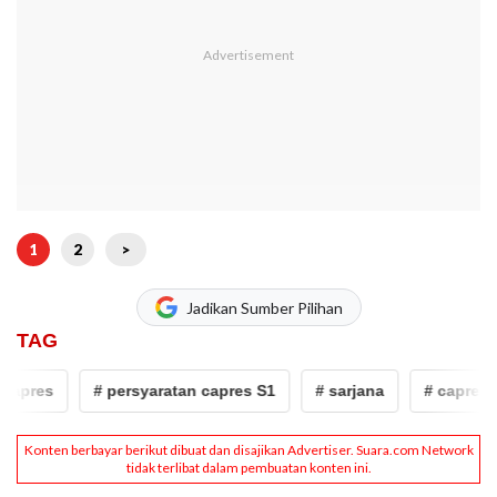
1
2
>
Jadikan Sumber Pilihan
TAG
es
# persyaratan capres S1
# sarjana
# capres