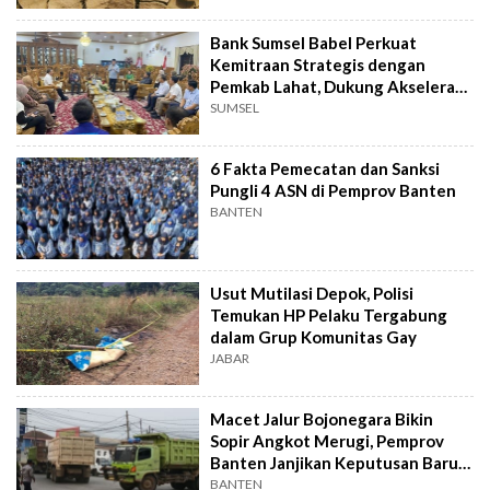
Bank Sumsel Babel Perkuat
Kemitraan Strategis dengan
Pemkab Lahat, Dukung Akselerasi
Ekonomi Daerah
SUMSEL
6 Fakta Pemecatan dan Sanksi
Pungli 4 ASN di Pemprov Banten
BANTEN
Usut Mutilasi Depok, Polisi
Temukan HP Pelaku Tergabung
dalam Grup Komunitas Gay
JABAR
Macet Jalur Bojonegara Bikin
Sopir Angkot Merugi, Pemprov
Banten Janjikan Keputusan Baru 4
Hari Lagi
BANTEN