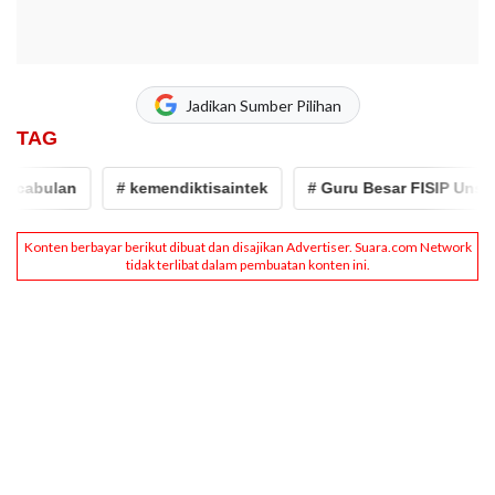
Jadikan Sumber Pilihan
TAG
cabulan
# kemendiktisaintek
# Guru Besar FISIP Unsoed