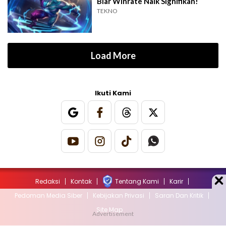
Biar Winrate Naik Signifikan!
TEKNO
Load More
Ikuti Kami
Redaksi
Kontak
Tentang Kami
Karir
Pedoman Media Siber
Kebijakan Privasi
Saran Dan Kritik
Site Map