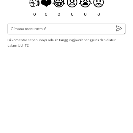
👍
❤️
😂
😧
😭
😡
0
0
0
0
0
0
Isi komentar sepenuhnya adalah tanggung jawab pengguna dan diatur
dalam UU ITE