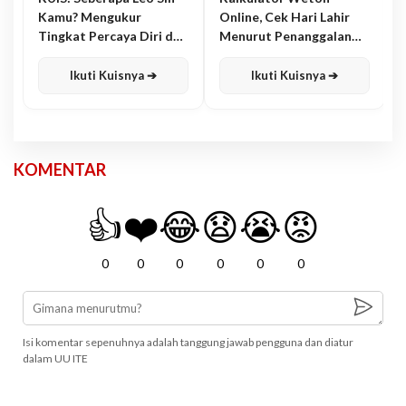
Kamu? Mengukur
Online, Cek Hari Lahir
Tingkat Percaya Diri dan
Menurut Penanggalan
Karisma
Jawa
Ikuti Kuisnya ➔
Ikuti Kuisnya ➔
KOMENTAR
👍
❤️
😂
😧
😭
😡
0
0
0
0
0
0
Isi komentar sepenuhnya adalah tanggung jawab pengguna dan diatur
dalam UU ITE