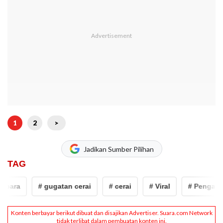
1
2
>
Jadikan Sumber Pilihan
TAG
para
# gugatan cerai
# cerai
# Viral
# Pengadila