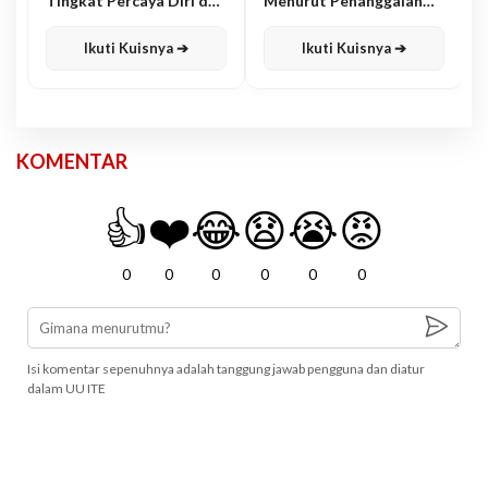
Tingkat Percaya Diri dan
Menurut Penanggalan
Karisma
Jawa
Ikuti Kuisnya ➔
Ikuti Kuisnya ➔
KOMENTAR
👍
❤️
😂
😧
😭
😡
0
0
0
0
0
0
Isi komentar sepenuhnya adalah tanggung jawab pengguna dan diatur
dalam UU ITE