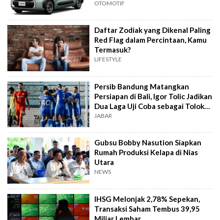
OTOMOTIF
Daftar Zodiak yang Dikenal Paling
Red Flag dalam Percintaan, Kamu
Termasuk?
LIFESTYLE
Persib Bandung Matangkan
Persiapan di Bali, Igor Tolic Jadikan
Dua Laga Uji Coba sebagai Tolok
Ukur
JABAR
Gubsu Bobby Nasution Siapkan
Rumah Produksi Kelapa di Nias
Utara
NEWS
IHSG Melonjak 2,78% Sepekan,
Transaksi Saham Tembus 39,95
Miliar Lembar