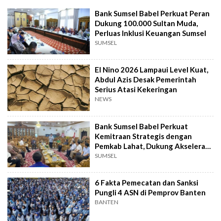
Bank Sumsel Babel Perkuat Peran
Dukung 100.000 Sultan Muda,
Perluas Inklusi Keuangan Sumsel
SUMSEL
El Nino 2026 Lampaui Level Kuat,
Abdul Azis Desak Pemerintah
Serius Atasi Kekeringan
NEWS
Bank Sumsel Babel Perkuat
Kemitraan Strategis dengan
Pemkab Lahat, Dukung Akselerasi
Ekonomi Daerah
SUMSEL
6 Fakta Pemecatan dan Sanksi
Pungli 4 ASN di Pemprov Banten
BANTEN