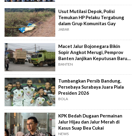
Usut Mutilasi Depok, Polisi
Temukan HP Pelaku Tergabung
dalam Grup Komunitas Gay
JABAR
Macet Jalur Bojonegara Bikin
Sopir Angkot Merugi, Pemprov
Banten Janjikan Keputusan Baru 4
Hari Lagi
BANTEN
Tumbangkan Persib Bandung,
Persebaya Surabaya Juara Piala
Presiden 2026
BOLA
KPK Bedah Dugaan Permainan
Jalur Hijau dan Jalur Merah di
Kasus Suap Bea Cukai
NEWS