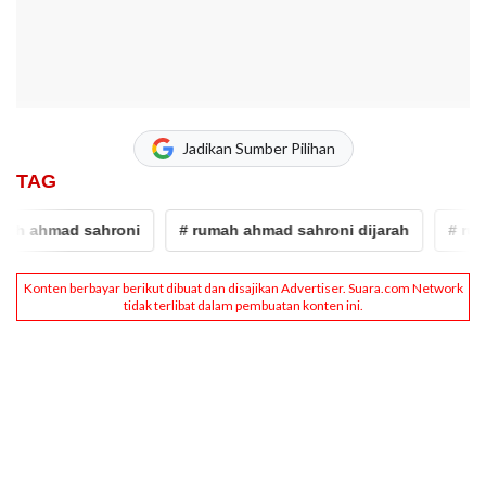
Jadikan Sumber Pilihan
TAG
mad sahroni
# rumah ahmad sahroni dijarah
# rumah ahm