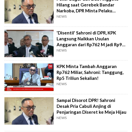
Hilang saat Gerebek Bandar
Narkoba, DPR Minta Pelaku
Ditindak Tegas
NEWS
'Disentil' Sahroni di DPR, KPK
Langsung Naikkan Usulan
Anggaran dari Rp762 M jadi Rp989
M
NEWS
KPK Minta Tambah Anggaran
Rp762 Miliar, Sahroni: Tanggung,
Rp5 Triliun Sekalian!
NEWS
Sampai Disorot DPR! Sahroni
Desak Pria Cabuli Anjing di
Penjaringan Diseret ke Meja Hijau
NEWS