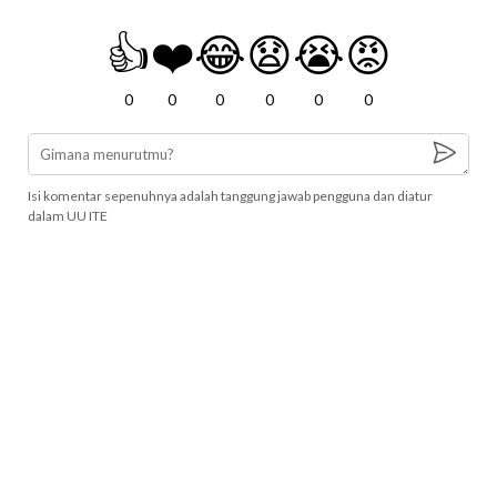
👍
❤️
😂
😧
😭
😡
0
0
0
0
0
0
Isi komentar sepenuhnya adalah tanggung jawab pengguna dan diatur
dalam UU ITE