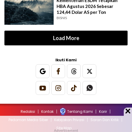
Kementerian ESDM Tetapkan
HBA Agustus 2026 Sebesar
124,44 Dolar AS per Ton
BISNIS
Load More
Ikuti Kami
Redaksi
Kontak
Tentang Kami
Karir
Pedoman Media Siber
Kebijakan Privasi
Saran Dan Kritik
Site Map