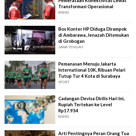
Pemerataan Konektivitas Lewat
Transformasi Operasional
BISNIS
Bos Konter HP Diduga Dirampok
di Ambarawa, Jenazah Ditemukan
di Grobogan
JAWA TENGAH
Pemanasan Menuju Jakarta
International 10K, Ribuan Pelari
Tutup Tur 4 Kota di Surabaya
SPORT
Cadangan Devisa Dirilis Hari Ini,
Rupiah Tertekan ke Level
Rp17.934
BISNIS
Arti Pentingnya Peran Orang Tua