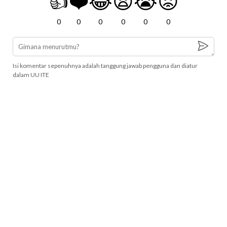
👍
❤️
😂
😧
😭
😡
0
0
0
0
0
0
Isi komentar sepenuhnya adalah tanggung jawab pengguna dan diatur
dalam UU ITE