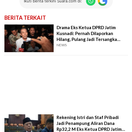
Ikuti berita terkini Suara.com di:
BERITA TERKAIT
Drama Eks Ketua DPRD Jatim
Kusnadi: Pernah Dilaporkan
Hilang, Pulang Jadi Tersangka
Korupsi Rp32,2 M
NEWS
Rekening Istri dan Staf Pribadi
Jadi Penampung Aliran Dana
Rp32,2 M Eks Ketua DPRD Jatim