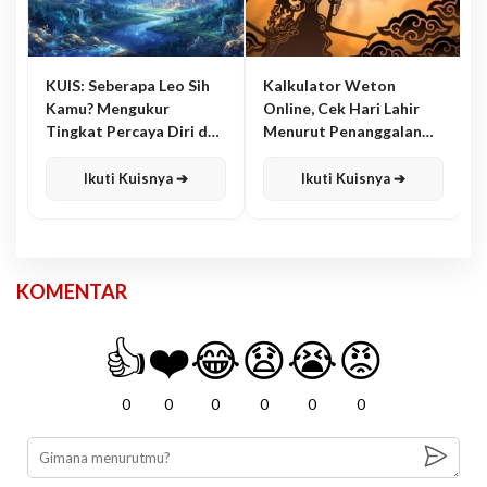
KUIS: Seberapa Leo Sih
Kalkulator Weton
Kamu? Mengukur
Online, Cek Hari Lahir
Tingkat Percaya Diri dan
Menurut Penanggalan
Karisma
Jawa
Ikuti Kuisnya ➔
Ikuti Kuisnya ➔
KOMENTAR
👍
❤️
😂
😧
😭
😡
0
0
0
0
0
0