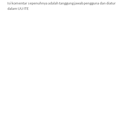
Isi komentar sepenuhnya adalah tanggung jawab pengguna dan diatur
dalam UU ITE