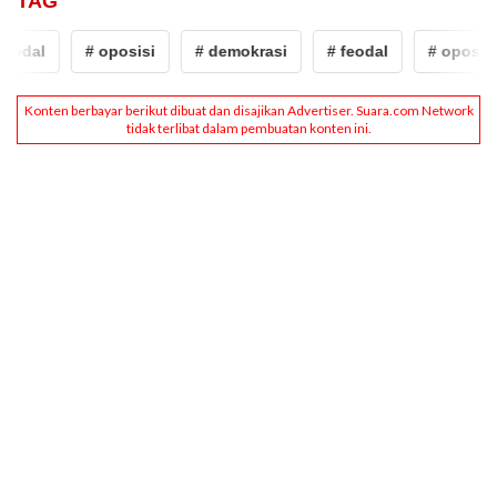
TAG
eodal
# oposisi
# demokrasi
# feodal
# oposisi