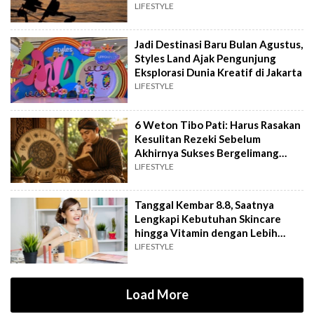
LIFESTYLE
Jadi Destinasi Baru Bulan Agustus,
Styles Land Ajak Pengunjung
Eksplorasi Dunia Kreatif di Jakarta
LIFESTYLE
6 Weton Tibo Pati: Harus Rasakan
Kesulitan Rezeki Sebelum
Akhirnya Sukses Bergelimang
Harta
LIFESTYLE
Tanggal Kembar 8.8, Saatnya
Lengkapi Kebutuhan Skincare
hingga Vitamin dengan Lebih
Hemat
LIFESTYLE
Load More