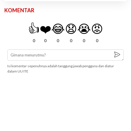
KOMENTAR
👍
❤️
😂
😧
😭
😡
0
0
0
0
0
0
Isi komentar sepenuhnya adalah tanggung jawab pengguna dan diatur
dalam UU ITE