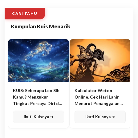
CARI TAHU
Kumpulan Kuis Menarik
KUIS: Seberapa Leo Sih
Kalkulator Weton
Kamu? Mengukur
Online, Cek Hari Lahir
Tingkat Percaya Diri dan
Menurut Penanggalan
Karisma
Jawa
Ikuti Kuisnya ➔
Ikuti Kuisnya ➔