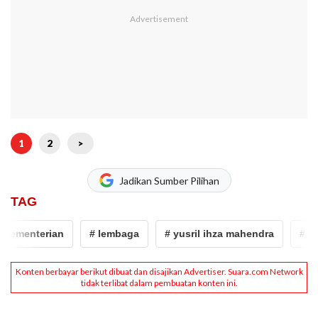
1
2
>
Jadikan Sumber Pilihan
TAG
kementerian
# lembaga
# yusril ihza mahendra
# kem