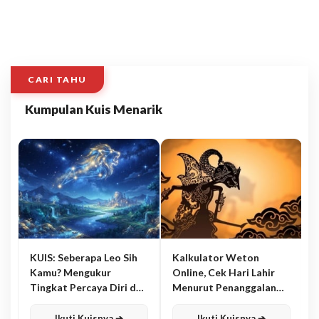
CARI TAHU
Kumpulan Kuis Menarik
KUIS: Seberapa Leo Sih
Kalkulator Weton
Kamu? Mengukur
Online, Cek Hari Lahir
Tingkat Percaya Diri dan
Menurut Penanggalan
Karisma
Jawa
Ikuti Kuisnya ➔
Ikuti Kuisnya ➔