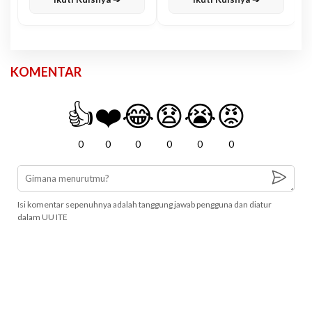
KOMENTAR
👍
❤️
😂
😧
😭
😡
0
0
0
0
0
0
Isi komentar sepenuhnya adalah tanggung jawab pengguna dan diatur
dalam UU ITE