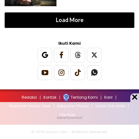
Load More
Ikuti Kami
Redaksi
Kontak
Tentang Kami
Karir
Pedoman Media Siber
Kebijakan Privasi
Saran Dan Kritik
Site Map
© 2026 suara.com - All Rights Reserved.