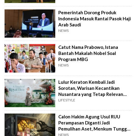
Pemerintah Dorong Produk
Indonesia Masuk Rantai Pasok Haji
Arab Saudi
NEWS
Catut Nama Prabowo, Istana
Bantah Makalah Nobel Soal
Program MBG
NEWS
Lulur Keraton Kembali Jadi
Sorotan, Warisan Kecantikan
Nusantara yang Tetap Relevan
hingga Kini
LIFESTYLE
Calon Hakim Agung Usul RUU
Perampasan Diganti Jadi
Pemulihan Aset, Menkum Tunggu
Langkah DPR
NEWS