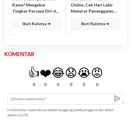
Kamu? Mengukur
Online, Cek Hari Lahir
Tingkat Percaya Diri dan
Menurut Penanggalan
Karisma
Jawa
Ikuti Kuisnya ➔
Ikuti Kuisnya ➔
KOMENTAR
👍
❤️
😂
😧
😭
😡
0
0
0
0
0
0
Isi komentar sepenuhnya adalah tanggung jawab pengguna dan diatur
dalam UU ITE