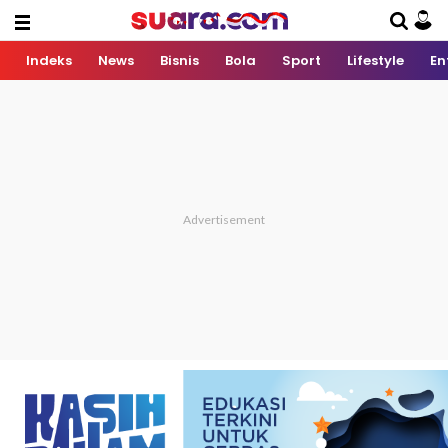
Indeks
News
Bisnis
Bola
Sport
Lifestyle
En